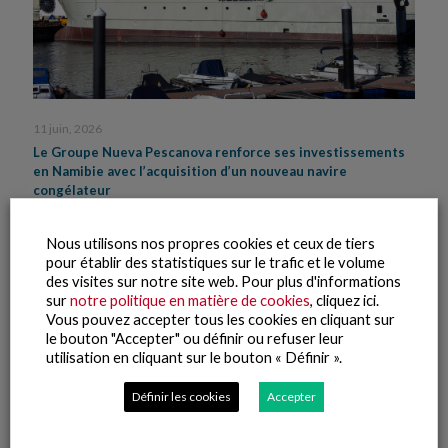
11 juin, 2026
Le Groupe Nueva Pescanova renforce ses investissements
en Namibie avec l’acquisition d’un nouveau navire
congélateur
Lire la suite
Nous utilisons nos propres cookies et ceux de tiers
pour établir des statistiques sur le trafic et le volume
des visites sur notre site web. Pour plus d'informations
sur
notre politique en matière de cookies
, cliquez ici.
Vous pouvez accepter tous les cookies en cliquant sur
le bouton "Accepter" ou définir ou refuser leur
utilisation en cliquant sur le bouton « Définir ».
Définir les cookies
Accepter