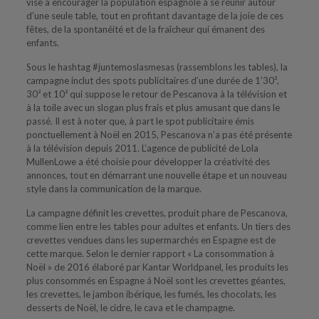
vise à encourager la population espagnole à se réunir autour
d’une seule table, tout en profitant davantage de la joie de ces
fêtes, de la spontanéité et de la fraîcheur qui émanent des
enfants.
Sous le hashtag #juntemoslasmesas (rassemblons les tables), la
campagne inclut des spots publicitaires d’une durée de 1’30²,
30² et 10² qui suppose le retour de Pescanova à la télévision et
à la toile avec un slogan plus frais et plus amusant que dans le
passé. Il est à noter que, à part le spot publicitaire émis
ponctuellement à Noël en 2015, Pescanova n’a pas été présente
à la télévision depuis 2011. L’agence de publicité de Lola
MullenLowe a été choisie pour développer la créativité des
annonces, tout en démarrant une nouvelle étape et un nouveau
style dans la communication de la marque.
La campagne définit les crevettes, produit phare de Pescanova,
comme lien entre les tables pour adultes et enfants. Un tiers des
crevettes vendues dans les supermarchés en Espagne est de
cette marque. Selon le dernier rapport « La consommation à
Noël » de 2016 élaboré par Kantar Worldpanel, les produits les
plus consommés en Espagne á Noël sont les crevettes géantes,
les crevettes, le jambon ibérique, les fumés, les chocolats, les
desserts de Noël, le cidre, le cava et le champagne.