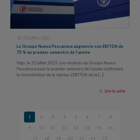
23 juillet, 2025
Le Groupe Nueva Pescanova augmente son EBITDA de
73 % au premier semestre de l’année
Vigo, le 23 juillet 2025. Les résultats du Groupe Nueva
Pescanova pour le premier semestre de l’année confirment
la consolidation de la reprise. L’EBITDA de la
[…]
Lire la suite
1
2
3
4
5
6
7
8
9
10
11
12
13
14
15
16
17
18
19
20
21
22
23