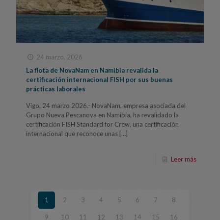
24 marzo, 2026
La flota de NovaNam en Namibia revalida la
certificación internacional FISH por sus buenas
prácticas laborales
Vigo, 24 marzo 2026.- NovaNam, empresa asociada del
Grupo Nueva Pescanova en Namibia, ha revalidado la
certificación FISH Standard for Crew, una certificación
internacional que reconoce unas
[…]
Leer más
1
2
3
4
5
6
7
8
9
10
11
12
13
14
15
16