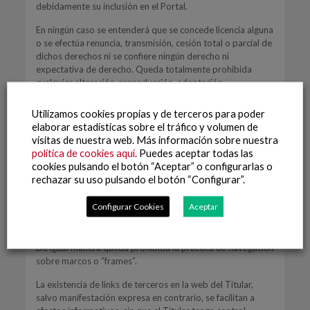
debidamente su inclusión en el Portal.
En ningún caso se entenderá que se concede licencia alguna
o se efectúa renuncia, transmisión, cesión total o parcial de
dichos derechos ni se confiere ningún derecho ni
expectativa de derecho. Queda totalmente prohibida
cualquier alteración, reproducción, adaptación,
modificación o comunicación pública de la totalidad o
parte de los contenidos de la Web, efectuada de cualquier
Utilizamos cookies propias y de terceros para poder
forma o por cualquier medio, mecánico, manual u otro, sin
elaborar estadísticas sobre el tráfico y volumen de
la autorización previa y expresa del Titular.
visitas de nuestra web. Más información sobre nuestra
política de cookies aquí
. Puedes aceptar todas las
No se podrá establecer ningún vínculo a esta Web desde
cookies pulsando el botón “Aceptar” o configurarlas o
cualquier otra web sin el previo y expreso consentimiento
rechazar su uso pulsando el botón “Configurar”.
del Titular. Cualquier enlace realizado a la Web habrá de
dirigirse a la “home” o página de inicio, prohibiéndose la
Configurar Cookies
Aceptar
realización de enlaces profundos o dirigidos a otros
contenidos distintos del mencionado.
De igual manera queda prohibida la práctica de navegación
sobre marcos o “frames”.
La existencia de links de terceros en la web del Titular,
salvo manifestación expresa en contrario, se facilitan a