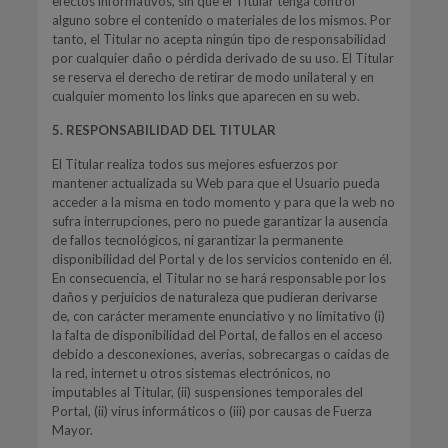
efectos informativos, sin que el Titular tenga control
alguno sobre el contenido o materiales de los mismos. Por
tanto, el Titular no acepta ningún tipo de responsabilidad
por cualquier daño o pérdida derivado de su uso. El Titular
se reserva el derecho de retirar de modo unilateral y en
cualquier momento los links que aparecen en su web.
5. RESPONSABILIDAD DEL TITULAR
El Titular realiza todos sus mejores esfuerzos por
mantener actualizada su Web para que el Usuario pueda
acceder a la misma en todo momento y para que la web no
sufra interrupciones, pero no puede garantizar la ausencia
de fallos tecnológicos, ni garantizar la permanente
disponibilidad del Portal y de los servicios contenido en él.
En consecuencia, el Titular no se hará responsable por los
daños y perjuicios de naturaleza que pudieran derivarse
de, con carácter meramente enunciativo y no limitativo (i)
la falta de disponibilidad del Portal, de fallos en el acceso
debido a desconexiones, averías, sobrecargas o caídas de
la red, internet u otros sistemas electrónicos, no
imputables al Titular, (ii) suspensiones temporales del
Portal, (ii) virus informáticos o (iii) por causas de Fuerza
Mayor.