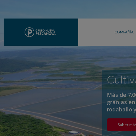
COMPAÑÍA
Culti
Más de 7.0
granjas en
rodaballo 
Saber má