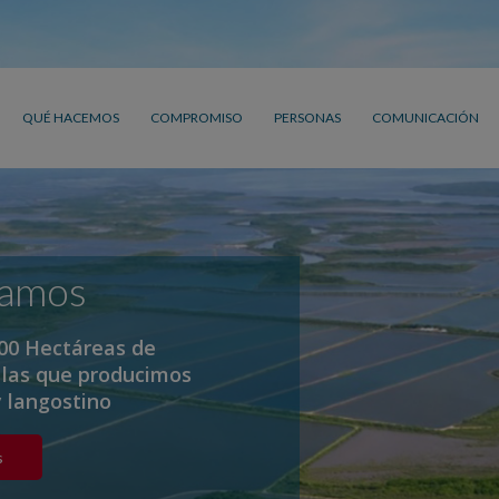
QUÉ HACEMOS
COMPROMISO
PERSONAS
COMUNICACIÓN
vamos
00 Hectáreas de
 las que producimos
y langostino
s