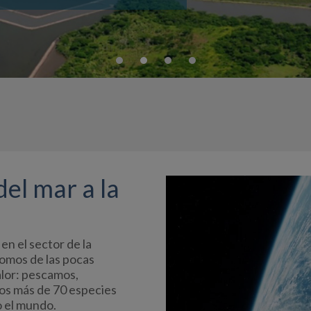
del mar a la
en el sector de la
Somos de las pocas
alor: pescamos,
os más de 70 especies
o el mundo.