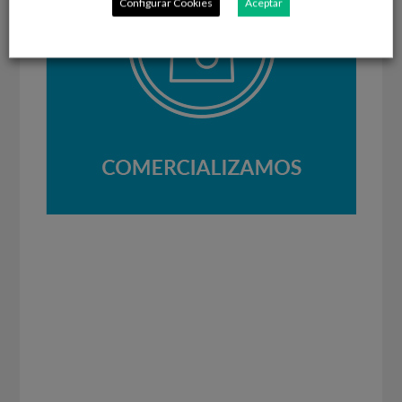
Configurar Cookies
Aceptar
El control desde el origen hasta su
comercialización es uno de nuestros valores
diferenciales, permitiendo la trazabilidad en
toda la cadena para ofrecer siempre la mejor
calidad a los consumidores