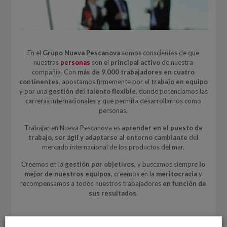
En el
Grupo Nueva Pescanova
somos conscientes de que
nuestras
personas
son el
principal activo
de nuestra
compañía. Con
más de 9.000 trabajadores en cuatro
continentes
, apostamos firmemente por el
trabajo en equipo
y por una
gestión del talento flexible
, donde potenciamos las
carreras internacionales y que permita desarrollarnos como
personas.
Trabajar en Nueva Pescanova es
aprender en el puesto de
trabajo, ser ágil y adaptarse al entorno cambiante
del
mercado internacional de los productos del mar.
Creemos en la
gestión por objetivos
, y buscamos siempre
lo
mejor de nuestros equipos
, creemos en la
meritocracia
y
recompensamos a todos nuestros trabajadores
en función de
sus resultados
.