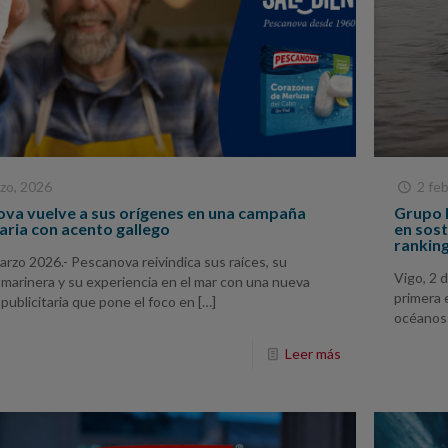
zo, 2026
2 fe
va vuelve a sus orígenes en una campaña
Grupo 
taria con acento gallego
en sost
rankin
arzo 2026.- Pescanova reivindica sus raíces, su
Vigo, 2 
 marinera y su experiencia en el mar con una nueva
primera 
ublicitaria que pone el foco en
[…]
océanos 
Leer más