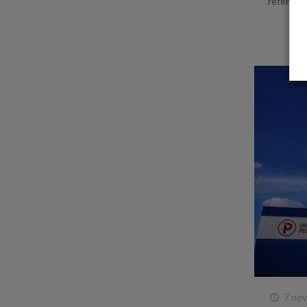
referent
7 nov