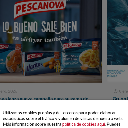
ero, 2026
8 en
va lanza nueva campaña para su gama de
Grupo 
os: “Lo bueno sale bien, también en Air
protot
la prod
Utilizamos cookies propias y de terceros para poder elaborar
 de enero de 2026.- Pescanova lanza nueva campaña
Vigo, 8 
estadísticas sobre el tráfico y volumen de visitas de nuestra web.
ción de su gama de rebozados, donde la marca es
la fase 
Más información sobre nuestra
política de cookies aquí
. Puedes