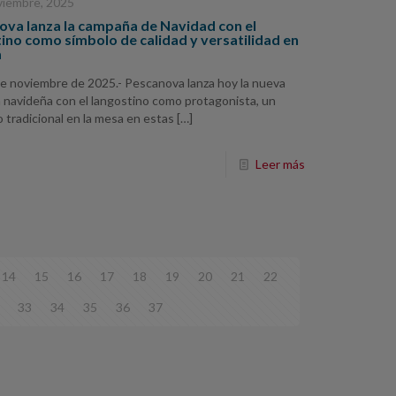
viembre, 2025
ova lanza la campaña de Navidad con el
ino como símbolo de calidad y versatilidad en
a
de noviembre de 2025.- Pescanova lanza hoy la nueva
navideña con el langostino como protagonista, un
 tradicional en la mesa en estas
[…]
Leer más
14
15
16
17
18
19
20
21
22
33
34
35
36
37