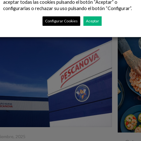
e por sus innovaciones en
[…]
herramie
aceptar todas las cookies pulsando el botón “Aceptar” o
configurarlas o rechazar su uso pulsando el botón “Configurar”.
Leer más
Configurar Cookies
Aceptar
iembre, 2025