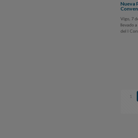
Nueva P
Conveni
Vigo, 7 
llevado a
del I Con
1