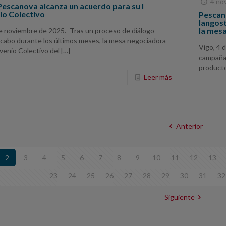
4 no
escanova alcanza un acuerdo para su I
o Colectivo
Pescan
langost
la mes
de noviembre de 2025.- Tras un proceso de diálogo
 cabo durante los últimos meses, la mesa negociadora
Vigo, 4 
venio Colectivo del
[…]
campaña 
producto
Leer más
Anterior
2
3
4
5
6
7
8
9
10
11
12
13
23
24
25
26
27
28
29
30
31
32
Siguiente