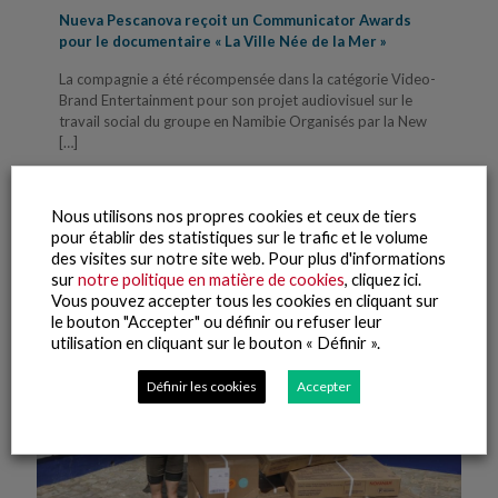
Nueva Pescanova reçoit un Communicator Awards
pour le documentaire « La Ville Née de la Mer »
La compagnie a été récompensée dans la catégorie Video-
Brand Entertainment pour son projet audiovisuel sur le
travail social du groupe en Namibie Organisés par la New
[…]
Lire la suite
Nous utilisons nos propres cookies et ceux de tiers
pour établir des statistiques sur le trafic et le volume
des visites sur notre site web. Pour plus d'informations
sur
notre politique en matière de cookies
, cliquez ici.
Vous pouvez accepter tous les cookies en cliquant sur
le bouton "Accepter" ou définir ou refuser leur
utilisation en cliquant sur le bouton « Définir ».
Définir les cookies
Accepter