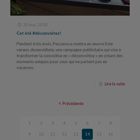
30 mai, 2018
Cet été #déconvoitez!
Pendant trois mois, Pescanova mettra en œuvre Este
verano desenvídiate, une campagne publicitaire qui vise à
transformer la convoitise en « déconvoitise » en créant des
moments uniques pour ceux qui ne partent pas en
vacances.
Lire la suite
Précédente
1
2
3
4
5
6
7
8
9
10
11
12
13
14
15
16