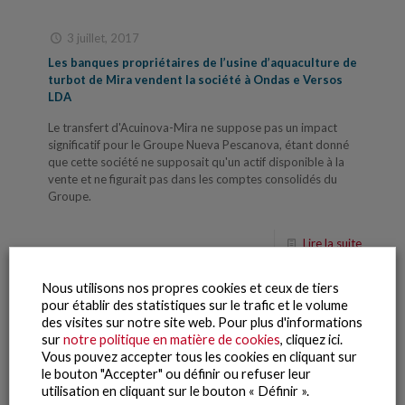
3 juillet, 2017
Les banques propriétaires de l’usine d’aquaculture de
turbot de Mira vendent la société à Ondas e Versos
LDA
Le transfert d'Acuinova-Mira ne suppose pas un impact
significatif pour le Groupe Nueva Pescanova, étant donné
que cette société ne supposait qu'un actif disponible à la
vente et ne figurait pas dans les comptes consolidés du
Groupe.
Lire la suite
Nous utilisons nos propres cookies et ceux de tiers
pour établir des statistiques sur le trafic et le volume
des visites sur notre site web. Pour plus d'informations
sur
notre politique en matière de cookies
, cliquez ici.
Vous pouvez accepter tous les cookies en cliquant sur
le bouton "Accepter" ou définir ou refuser leur
utilisation en cliquant sur le bouton « Définir ».