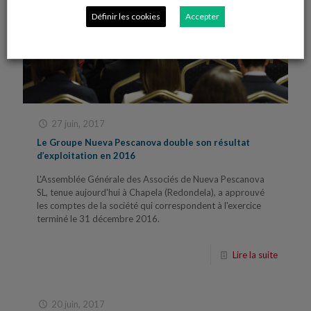
Définir les cookies
Accepter
27 juin, 2017
Le Groupe Nueva Pescanova double son résultat
d’exploitation en 2016
L'Assemblée Générale des Associés de Nueva Pescanova
SL, tenue aujourd'hui à Chapela (Redondela), a approuvé
les comptes de la société qui correspondent à l'exercice
terminé le 31 décembre 2016.
Lire la suite
20 juin, 2017