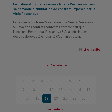
Le Tribunal donne la raison à Nueva Pescanova dans
sa demande d’annulation de contrats imposés par la
vieja Pescanova
La sentence confirme l'évaluation que Nueva Pescanova
S.L. avait des contrats contestés et reconnait que
l'ancienne Pescanova, Pescanova S.A. a enfreint ses
devoirs de loyauté en qualité d'administrateur.
Lire la suite
Précédente
1
2
3
4
5
6
7
8
9
10
11
12
13
14
15
16
17
18
19
20
21
22
23
Suivante