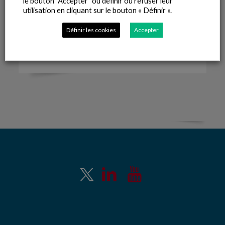
le bouton "Accepter" ou définir ou refuser leur
des boutons comme
J’aime
ou
Partager
.
utilisation en cliquant sur le bouton « Définir ».
Vous pouvez désactiver l’utilisation des cookies ou
Définir les cookies
Accepter
modifier vos paramètres ici :
Définir les cookies