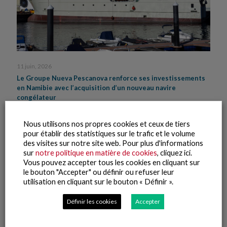
11 juin, 2026
Le Groupe Nueva Pescanova renforce ses investissements
en Namibie avec l’acquisition d’un nouveau navire
congélateur
Lire la suite
Nous utilisons nos propres cookies et ceux de tiers
pour établir des statistiques sur le trafic et le volume
des visites sur notre site web. Pour plus d'informations
sur
notre politique en matière de cookies
, cliquez ici.
Vous pouvez accepter tous les cookies en cliquant sur
le bouton "Accepter" ou définir ou refuser leur
utilisation en cliquant sur le bouton « Définir ».
Définir les cookies
Accepter