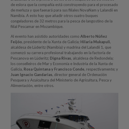
de eslora que la compañía está construyendo para el procesado
de merluza y que faenará para sus filiales NovaNam y Lalandii en
Namibia. A esto hay que añadir otros cuatro buques
congeladores de 32 metros para la pesca de langostino de la
filial Pescamar en Mozambique.
Al evento han asistido autoridades como
Alberto Núñez
Feijóo
, presidente de la Xunta de Galicia;
Hilaria Mukapuli
,
alcaldesa de Lüderitz (Namibia) y madrina del Lalandii 1, que
comenzó su carrera profesional trabajando en la factoría de
Pescanova en Lüderitz;
Digna Rivas
, alcaldesa de Redondela;
los conselleiros de Mar y Economía e Industria de la Xunta de
Galicia,
Rosa Quintana y Francisco Conde
, respectivamente; y
Juan Ignacio Gandarias
, director general de Ordenación
Pesquera y Acuicultura del Ministerio de Agricultura, Pesca y
Alimentación, entre otros.