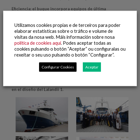
Eficiencia
: el buque incorpora equipos de última
generación y su gestión electrónica permite un alto
rendimiento, disminuyendo consumos y emisiones.
Utilizamos cookies propias e de terceiros para poder
elaborar estatísticas sobre o tráfico e volume de
Calidad
: diseñado para obtener la máxima calidad en el
visitas da nosa web. Máis información sobre nosa
procesamiento, dispone de un área de separación de
política de cookies aquí
. Podes aceptar todas as
bycatch, desperdicios y eviscerado por vacío y lavadora
cookies pulsando o botón “Aceptar” ou configuralas ou
con agua y aire.
rexeitar o seu uso pulsando o botón “Configurar”.
Diseño: Astilleros Armón, el equipo de pesca de Nueva
Pescanova y profesionales de la compañía en Namibia,
Configurar Cookies
Aceptar
desde capitanes de barco a jefes de máquinas,
contramaestres e incluso jubilados que conocen a la
perfección las características del caladero, han colaborado
en el diseño del Lalandii 1.