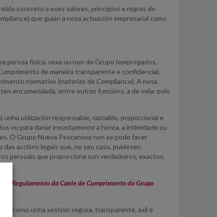
do concreto a eses valores, principios e regras de
ompliance) que guían a nosa actuación empresarial como
a persoa física, sexa ou non do Grupo (empregados,
 Cumprimento de maneira transparente e confidencial,
rimento normativo (materias de Compliance). A nosa
en encomendada, entre outras funcións, a de velar polo
unha utilización responsable, razoable, proporcional e
dos ou para danar inxustamente a honra, a intimidade ou
umes. O Grupo Nueva Pescanova non se pode facer
o das accións legais que, no seu caso, puidesen
tos persoais que proporciona son verdadeiros, exactos,
s no
Regulamento da Canle de Cumprimento do Grupo
 así como unha xestión segura, transparente, áxil e