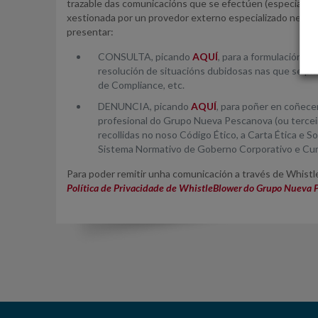
trazable das comunicacións que se efectúen (especialm
xestionada por un provedor externo especializado neste 
presentar:
CONSULTA, picando
AQUÍ
, para a formulación á
resolución de situacións dubidosas nas que se p
de Compliance, etc.
DENUNCIA, picando
AQUÍ
, para poñer en coñec
profesional do Grupo Nueva Pescanova (ou terceiros
recollidas no noso Código Ético, a Carta Ética e 
Sistema Normativo de Goberno Corporativo e C
Para poder remitir unha comunicación a través de Whist
Política de Privacidade de WhistleBlower do Grupo Nueva