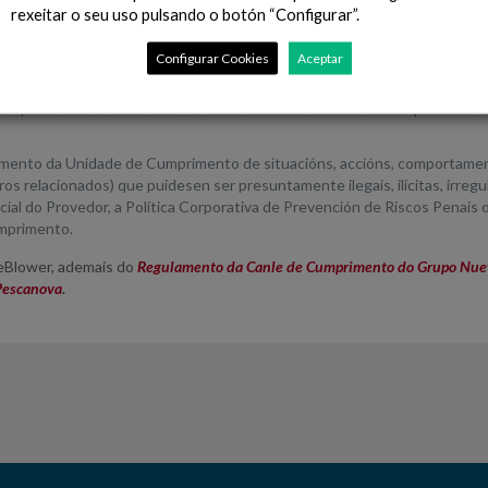
ente cando se fagan de forma anónima), o Grupo Nueva Pescanova conta
rexeitar o seu uso pulsando o botón “Configurar”.
tipo de sistemas de información e que utiliza estándares de seguridad
Configurar Cookies
Aceptar
 Unidade de Cumprimento de calquera dúbida interpretativa, solicitude 
ide opinión sobre como resolver unha cuestión ética ou de cumprimento
emento da Unidade de Cumprimento de situacións, accións, comportament
 relacionados) que puidesen ser presuntamente ilegais, ilícitas, irregula
Social do Provedor, a Política Corporativa de Prevención de Riscos Penai
umprimento.
leBlower, ademais do
Regulamento da Canle de Cumprimento do Grupo Nue
 Pescanova
.