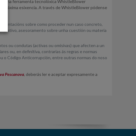
 cunha ferramenta tecnolóxica WhistleBlower
e da máxima esixencia. A través de WhistleBlower pódense
de orientacións sobre como proceder nun caso concreto,
 normativo, asesoramento sobre unha cuestión ou materia
os ou condutas (activas ou omisivas) que afecten a un
res ou, en definitiva, contrarias ás regras e normas
s ou o Código Anticorrupción, entre outras normas do noso
va Pescanova
, deberás ler e aceptar expresamente a