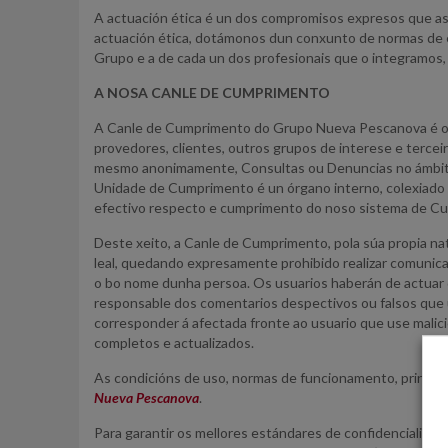
A actuación ética é un dos compromisos expresos que as
actuación ética, dotámonos dun conxunto de normas de é
Grupo e a de cada un dos profesionais que o integramos,
A NOSA CANLE DE CUMPRIMENTO
A Canle de Cumprimento do Grupo Nueva Pescanova é o me
provedores, clientes, outros grupos de interese e terce
mesmo anonimamente, Consultas ou Denuncias no ámbito d
Unidade de Cumprimento é un órgano interno, colexiado 
efectivo respecto e cumprimento do noso sistema de C
Deste xeito, a Canle de Cumprimento, pola súa propia na
leal, quedando expresamente prohibido realizar comunica
o bo nome dunha persoa. Os usuarios haberán de actuar
responsable dos comentarios despectivos ou falsos que un
corresponder á afectada fronte ao usuario que use malic
completos e actualizados.
As condicións de uso, normas de funcionamento, princi
Nueva Pescanova
.
Para garantir os mellores estándares de confidencialidad