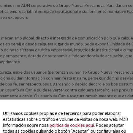
umimos no ADN corporativo do Grupo Nueva Pescanova. Para dar un conti
tica empresarial, integridade institucional e cumprimento normativo (C
 sen excepción.
canismo global, directo e integrado de comunicación polo que calquer
iros en xeral) e desde calquera lugar do mundo, pode expor á Unidade de
o noso sistema de ética empresarial, integridade institucional e cump
e permanente, dotado de autonomía e independencia de actuación, que t
umprimento.
tureza, esixe dos usuarios (pertenzan ou non ao Grupo Nueva Pescanova) 
cións ou dar información con manifesta mala fe, perseguindo fins desvia
 de boa fe, ser respectuosos, gardando o debido decoro e os bos cost
 usuario da Canle puidese verter contra calquera terceiro, sen prexuíz
iosamente a canle. O usuario da Canle asegura razoablemente que os da
pios informadores e regras de procedemento da Canle atópanse regulada
Utilizamos cookies propias e de terceiros para poder elaborar
estatísticas sobre o tráfico e volume de visitas da nosa web. Máis
información sobre nosa
política de cookies aquí
. Podes aceptar
e, protección de datos persoais, privacidade e seguridade da información,
todas as cookies pulsando o botón “Aceptar” ou configuralas ou