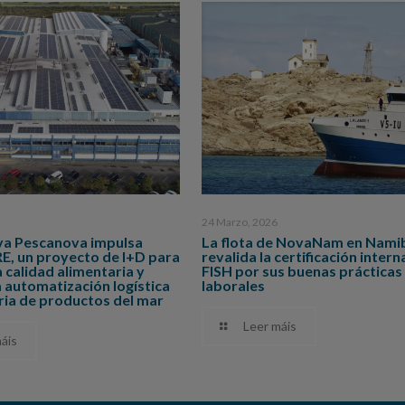
24 Marzo, 2026
a Pescanova impulsa
La flota de NovaNam en Nami
 un proyecto de I+D para
revalida la certificación intern
a calidad alimentaria y
FISH por sus buenas prácticas
 automatización logística
laborales
tria de productos del mar
Leer máis
áis