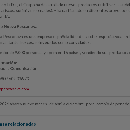
, en I+D+i, el Grupo ha desarrollado nuevos productos nutritivos, saluda
ariscos, surimi y preparados), y ha participado en diferentes proyectos
remIA.
po Nueva Pescanova
 Pescanova es una empresa española líder del sector, especializada en la 
 mar, tanto frescos, refrigerados como congelados.
dedor de 9.000 personas y opera en 16 países, vendiendo sus productos 
ormación:
Report Comunicación
680 / 609 036 73
apescanova.com
o 2024 abarcó nueve meses -de abril a diciembre- porel cambio de periodo c
nsa relacionadas