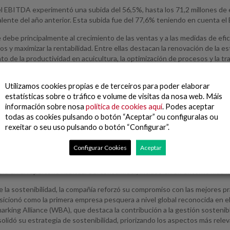
el EBITDA experimentó una subida del 56,5%, hasta los 71,2 millones de 
alente del año anterior. Esta subida fue del 77,6% teniendo en cuenta e
 debe principalmente al crecimiento de las ventas y a las medidas de ef
s y maximizar la rentabilidad. Entre ellas destacan la renovación de la e
nto de la productividad en acuicultura, la optimización de procesos y la tr
y esfuerzo de todas las personas de la organización, ha sido clave para log
nificativo de los márgenes.
Utilizamos cookies propias e de terceiros para poder elaborar
estatísticas sobre o tráfico e volume de visitas da nosa web. Máis
ltados, que exceden los objetivos marcados y cierran con éxito la etapa
información sobre nosa
política de cookies aquí
. Podes aceptar
arrollo e inversión que se apuntalará con la optimización de la estructur
todas as cookies pulsando o botón “Aceptar” ou configuralas ou
uditadas de 2025 se presentarán para su aprobación en la próxima Junta 
rexeitar o seu uso pulsando o botón “Configurar”.
marca y avances en sostenibilidad e I+D+i
Configurar Cookies
Aceptar
ova volvió a consolidarse como marca líder del sector. Se situó dentro 
e en el repertorio habitual del consumidor, incluso en un entorno más f
e la sostenibilidad, la compañía reforzó su compromiso con las mejores 
sicionó como la primera empresa pesquera a nivel global reconocida en e
rking Alliance (WBA), que destaca la contribución a la gestión sostenib
lidó su estrategia de sostenibilidad, priorizando los aspectos más relev