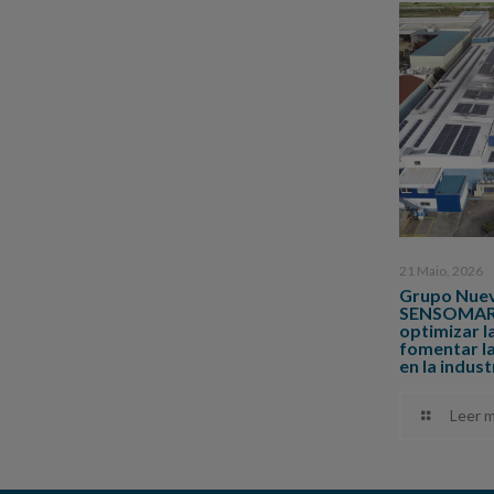
21 Maio, 2026
Grupo Nuev
SENSOMARE,
optimizar l
fomentar la
en la indus
Leer m