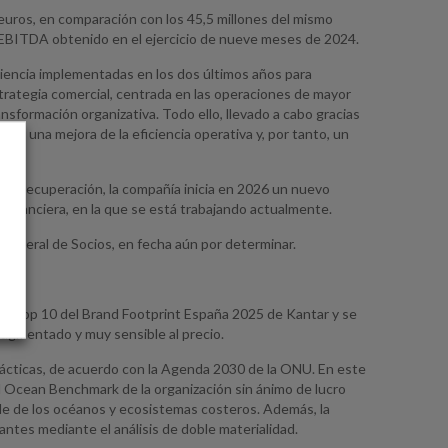
euros, en comparación con los 45,5 millones del mismo
l EBITDA obtenido en el ejercicio de nueve meses de 2024.
iciencia implementadas en los dos últimos años para
strategia comercial, centrada en las operaciones de mayor
ansformación organizativa. Todo ello, llevado a cabo gracias
rar una mejora de la eficiencia operativa y, por tanto, un
 de recuperación, la compañía inicia en 2026 un nuevo
a financiera, en la que se está trabajando actualmente.
General de Socios, en fecha aún por determinar.
del top 10 del Brand Footprint España 2025 de Kantar y se
ragmentado y muy sensible al precio.
prácticas, de acuerdo con la Agenda 2030 de la ONU. En este
l Ocean Benchmark de la organización sin ánimo de lucro
le de los océanos y ecosistemas costeros. Además, la
antes mediante el análisis de doble materialidad.