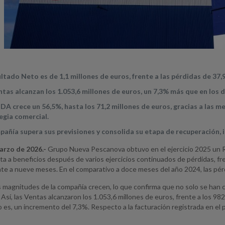
ultado Neto es de 1,1 millones de euros, frente a las pérdidas de 37,9
ntas alcanzan los 1.053,6 millones de euros, un 7,3% más que en los
TDA crece un 56,5%, hasta los 71,2 millones de euros, gracias a las me
egia comercial.
pañía supera sus previsiones y consolida su etapa de recuperación, i
arzo de 2026.-
Grupo Nueva Pescanova obtuvo en el ejercicio 2025 un Re
ta a beneficios después de varios ejercicios continuados de pérdidas, fren
te a nueve meses. En el comparativo a doce meses del año 2024, las pér
s magnitudes de la compañía crecen, lo que confirma que no solo se han c
Así, las Ventas alcanzaron los 1.053,6 millones de euros, frente a los 9
 es, un incremento del 7,3%. Respecto a la facturación registrada en e