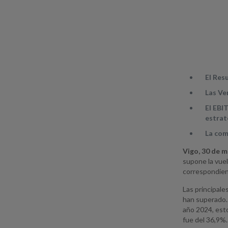
El Res
Las Ve
El EBI
estrat
La com
Vigo, 30 de m
supone la vuel
correspondien
Las principale
han superado. 
año 2024, esto
fue del 36,9%.