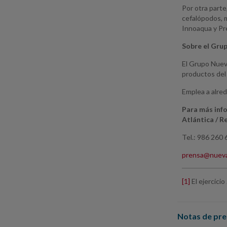
Por otra parte
cefalópodos, m
Innoaqua y P
Sobre el Gru
El Grupo Nueva
productos del
Emplea a alre
Para más inf
Atlántica / 
Tel.: 986 260 
prensa@nuev
[1]
El ejercici
Notas de pre