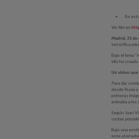
En est
Ver film en:
htt
Madrid, 31 de
terrorífica pi
Bajo el lema “
ello ha creado
Un vídeo que
Para dar comie
desde Rusia a 
primeras imág
animaba a los 
Según Juan Vi
cocinar pescado
Bajo una esté
ente aterrado