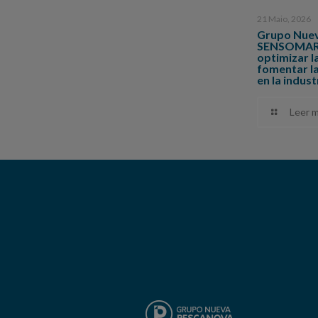
21 Maio, 2026
Grupo Nuev
SENSOMARE,
optimizar l
fomentar la
en la indus
Leer m