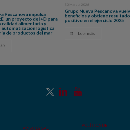
30 Marzo, 2026
Grupo Nueva Pescanova vuelv
a Pescanova impulsa
beneficios y obtiene resultado
 un proyecto de I+D para
positivo en el ejercicio 2025
a calidad alimentaria y
 automatización logística
tria de productos del mar
Leer máis
áis
POLÍTICA DE
AVISO LEGAL