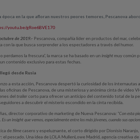
a época en la que afloran nuestros peores temores, Pescanova abord
ps://youtu.be/gRoe6BVE170
 octubre de 2019
.-
Pescanova, compañía líder en productos del mar, celebr
eza con la que busca sorprender a los espectadores a través del humor.
no perdamos la frescura”, la marca se ha basado en un
insight
muy común per
 un contenido exclusivo para estas fechas.
 llegó desde Rusia
nzo a esta acción, Pescanova despertó la curiosidad de los internautas a
las oficinas de Pescanova, de una misteriosa y anónima cinta de video VHS
enes del
trailer
corto para ofrecer un anticipo del contenido total de la 
seguidores a descubrir el misterio escondido en la cinta recibida.
ñas, director corporativo de marketing de Nueva Pescanova
: “Con esta pi
. Es un insight que vemos, especialmente entre los más jóvenes, cuando sus opcion
tica de
filme
casero y espeluznante, el corto dirigido por Dionisio Naranjo, 
r: el pescado. Una idea de LOLA MullenLowe Madrid, agencia creativa d