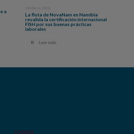
24 Marzo, 2026
e a
La flota de NovaNam en Namibia
revalida la certificación internacional
FISH por sus buenas prácticas
laborales
Leer máis
COOKIES