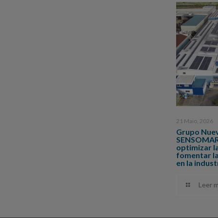
21 Maio, 2026
Grupo Nuev
SENSOMARE,
optimizar l
fomentar la
en la indus
Leer m