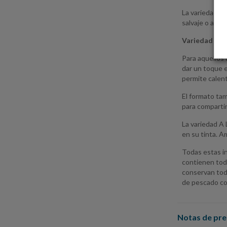
La variedad A
salvaje o arro
Variedad
A L
Para aquellos 
dar un toque e
permite calent
El formato tam
para comparti
La variedad A
en su tinta. A
Todas estas i
contienen tod
conservan tod
de pescado co
Notas de pre