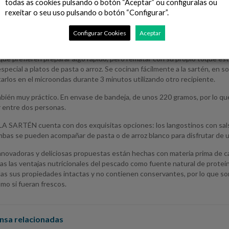
todas as cookies pulsando o botón “Aceptar” ou configuralas ou
rexeitar o seu uso pulsando o botón “Configurar”.
L PLATO contiene tres deliciosas opciones: merluza en salsa de setas co
z caldoso marinero con la mejor selección de gambas, mejillones y calamar
Configurar Cookies
Aceptar
A SARTÉN
que prefieren preparar algo rápido, pero rematar con su propio toque es
special a platos de pasta o arroz. Se cocinan fácilmente a la sartén, en 
arlos en el microondas durante 3 minutos utilizando otro recipiente.
bién muy práctico. En envase de bandeja, de unos 220 gramos, por lo que 
r entre dos personas.
 LA SARTÉN cuenta con dos exquisitas opciones: los langostinos con sal
mbas se pueden acompañar de pasta o de arroz blanco para disfrutar de 
nnovadoras y deliciosas propuestas están hechas con materia prima de c
as las ventajas nutricionales del pescado como fuente natural de proteí
as sus propiedades intactas y no contienen conservantes, por lo que son
mo si fueran frescos.
nsa relacionadas