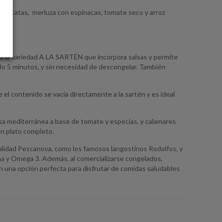
n patatas, merluza con espinacas, tomate seco y arroz
es.
tá la variedad A LA SARTÉN que incorpora salsas y permite
solo 5 minutos, y sin necesidad de descongelar. También
el contenido se vacía directamente a la sartén y es ideal
sa mediterránea a base de tomate y especias, y calamares
un plato completo.
alidad Pescanova, como los famosos langostinos Rodolfos, y
na y Omega 3. Además, al comercializarse congelados,
 una opción perfecta para disfrutar de comidas saludables