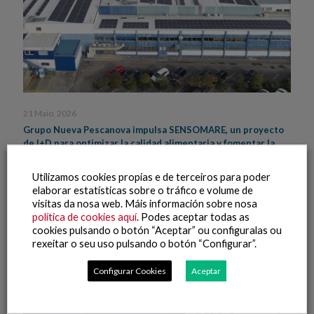
21 Maio, 2026
Grupo Nueva Pescanova impulsa SENSOMARE, un proyecto
de I+D para optimizar la calidad alimentaria y fomentar la
automatización logística en la industria de productos del
mar
Utilizamos cookies propias e de terceiros para poder
elaborar estatísticas sobre o tráfico e volume de
Leer máis
visitas da nosa web. Máis información sobre nosa
política de cookies aquí
. Podes aceptar todas as
cookies pulsando o botón “Aceptar” ou configuralas ou
rexeitar o seu uso pulsando o botón “Configurar”.
Configurar Cookies
Aceptar