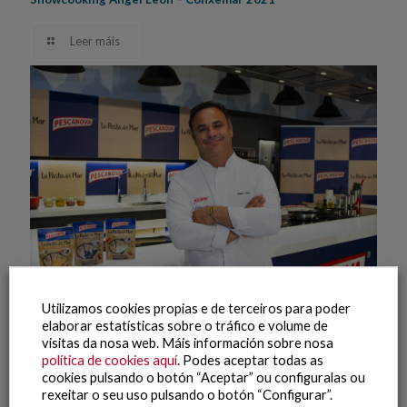
Leer máis
Utilizamos cookies propias e de terceiros para poder
elaborar estatísticas sobre o tráfico e volume de
visitas da nosa web. Máis información sobre nosa
default
política de cookies aquí
. Podes aceptar todas as
cookies pulsando o botón “Aceptar” ou configuralas ou
19 Agosto, 2021
rexeitar o seu uso pulsando o botón “Configurar”.
Ángel León – Showcooking La Pasta del Mar