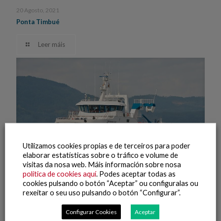
20 Agosto, 2021
Ponta Timbué
Leer máis
Utilizamos cookies propias e de terceiros para poder
elaborar estatísticas sobre o tráfico e volume de
visitas da nosa web. Máis información sobre nosa
política de cookies aquí
. Podes aceptar todas as
20 Agosto, 2021
cookies pulsando o botón “Aceptar” ou configuralas ou
NovaNam One
rexeitar o seu uso pulsando o botón “Configurar”.
Leer máis
Configurar Cookies
Aceptar