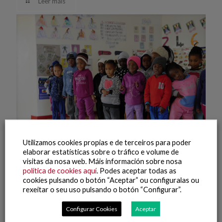
Leer máis
Utilizamos cookies propias e de terceiros para poder
elaborar estatísticas sobre o tráfico e volume de
visitas da nosa web. Máis información sobre nosa
27 April, 2021
política de cookies aquí
. Podes aceptar todas as
cookies pulsando o botón “Aceptar” ou configuralas ou
Guardería Namibia
rexeitar o seu uso pulsando o botón “Configurar”.
Leer máis
Configurar Cookies
Aceptar