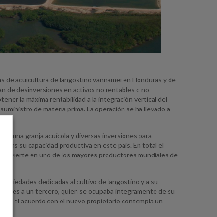
s de acuicultura de langostino vannamei en Honduras y de
lan de desinversiones en activos no rentables o no
ner la máxima rentabilidad a la integración vertical del
l suministro de materia prima. La operación se ha llevado a
 de una granja acuícola y diversas inversiones para
ladas su capacidad productiva en este país. En total el
 convierte en uno de los mayores productores mundiales de
sociedades dedicadas al cultivo de langostino y a su
aciones a un tercero, quien se ocupaba íntegramente de su
emás, el acuerdo con el nuevo propietario contempla un