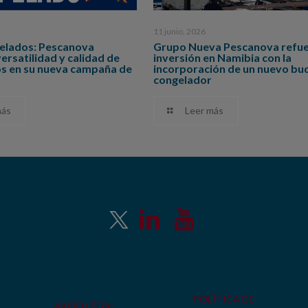
11 junio, 2026
pelados: Pescanova
Grupo Nueva Pescanova refue
versatilidad y calidad de
inversión en Namibia con la
os en su nueva campaña de
incorporación de un nuevo bu
congelador
más
Leer más
POLÍTICA DE
AVISO LEGAL