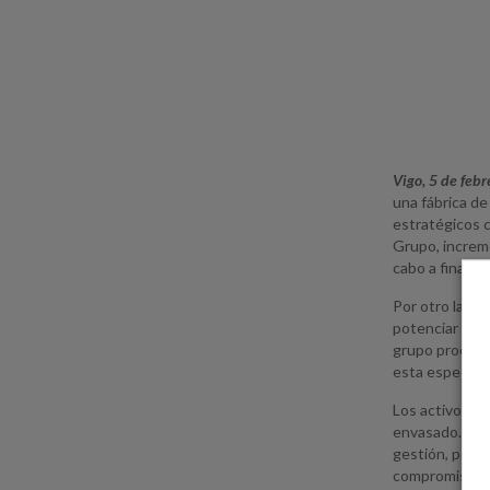
Vigo, 5 de febr
una fábrica de
estratégicos c
Grupo, increme
cabo a finales
Por otro lado,
potenciar la p
grupo procesa
esta especie.
Los activos d
envasado. Des
gestión, por l
compromiso de