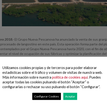
ero 2018.-
El Grupo Nueva Pescanova ha anunciado la venta de sus granja
 procesado de langostino en este país. Esta operación forma parte del p
ontemplados por el Grupo Nueva Pescanova hasta 2020, con el fin de obte
ntar el nivel de ocupación de sus fábricas y optimizar la planificación de
 de 2017.
 la compañía ha reforzado sus operaciones en Nicaragua con la adquisición
Utilizamos cookies propias y de terceros para poder elaborar
roducción de langostino, lo que le ha permitido incrementar en 7.000 tone
estadísticas sobre el tráfico y volumen de visitas de nuestra web.
 anualmente más de 40.000 toneladas de langostino vannamei, lo que le
Más información sobre nuestra
política de cookies aquí
. Puedes
aceptar todas las cookies pulsando el botón “Aceptar” o
configurarlas o rechazar su uso pulsando el botón “Configurar”.
el Grupo Nueva Pescanova en Honduras (Novahonduras) incluían diversas 
de principios de 2017, el Grupo Nueva Pescanova alquilaba estas instal
Configurar Cookies
Aceptar
o que su venta no repercutirá en la cifra de procesado de langostino. Ad
 suministro preferente para el Grupo Nueva Pescanova.