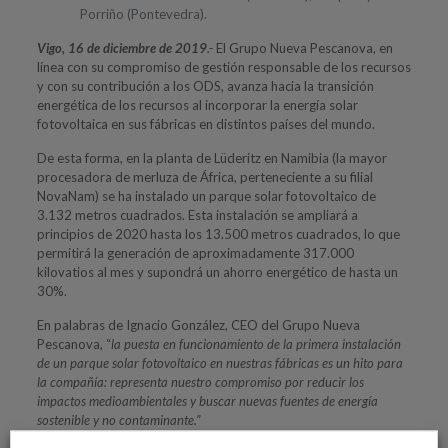
Porriño (Pontevedra).
Vigo, 16 de diciembre de 2019
.-
El Grupo Nueva Pescanova, en
línea con su compromiso de gestión responsable de los recursos
y con su contribución a los ODS, avanza hacia la transición
energética de los recursos al incorporar la energía solar
fotovoltaica en sus fábricas en distintos países del mundo.
De esta forma, en la planta de Lüderitz en Namibia (la mayor
procesadora de merluza de África, perteneciente a su filial
NovaNam) se ha instalado un parque solar fotovoltaico de
3.132 metros cuadrados. Esta instalación se ampliará a
principios de 2020 hasta los 13.500 metros cuadrados, lo que
permitirá la generación de aproximadamente 317.000
kilovatios al mes y supondrá un ahorro energético de hasta un
30%.
En palabras de Ignacio González, CEO del Grupo Nueva
Pescanova, “
la puesta en funcionamiento de la primera instalación
de un parque solar fotovoltaico en nuestras fábricas es un hito para
la compañía: representa nuestro compromiso por reducir los
impactos medioambientales y buscar nuevas fuentes de energía
sostenible y no contaminante.”