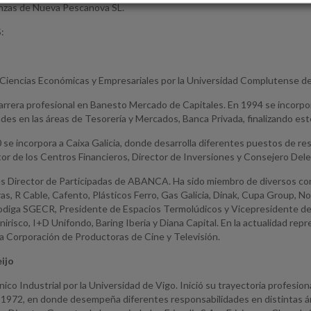
anzas de Nueva Pescanova SL.
:
 Ciencias Económicas y Empresariales por la Universidad Complutense d
rrera profesional en Banesto Mercado de Capitales. En 1994 se incor
ades en las áreas de Tesorería y Mercados, Banca Privada, finalizando 
 se incorpora a Caixa Galicia, donde desarrolla diferentes puestos de re
r de los Centros Financieros, Director de Inversiones y Consejero Dele
s Director de Participadas de ABANCA. Ha sido miembro de diversos con
as, R Cable, Cafento, Plásticos Ferro, Gas Galicia, Dinak, Cupa Group, 
odiga SGECR, Presidente de Espacios Termolúdicos y Vicepresidente d
irisco, I+D Unifondo, Baring Iberia y Diana Capital. En la actualidad r
a Corporación de Productoras de Cine y Televisión.
eijo
ico Industrial por la Universidad de Vigo. Inició su trayectoria profesio
1972, en donde desempeña diferentes responsabilidades en distintas ár