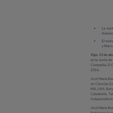
La Jun
Admini
El nue
y Marc
Vigo, 13 de ab
en la Junta d
Compañía. El 
2016.
José María Be
en Ciencias E
MA, USA. Bena
Caixabank, Tel
Independiente
José María Be
fortalecer la 