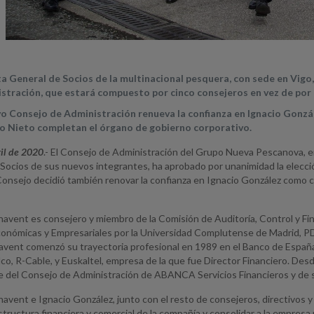
ta General de Socios de la multinacional pesquera, con sede en Vig
stración, que estará compuesto por cinco consejeros en vez de por
vo Consejo de Administración renueva la confianza en Ignacio Gonzál
o Nieto completan el órgano de gobierno corporativo.
ril de 2020
.- El Consejo de Administración del Grupo Nueva Pescanova, 
e Socios de sus nuevos integrantes, ha aprobado por unanimidad la elecc
Consejo decidió también renovar la confianza en Ignacio González como
navent es consejero y miembro de la Comisión de Auditoría, Control y F
conómicas y Empresariales por la Universidad Complutense de Madrid, P
vent comenzó su trayectoria profesional en 1989 en el Banco de Españ
co, R-Cable, y Euskaltel, empresa de la que fue Director Financiero. De
 del Consejo de Administración de ABANCA Servicios Financieros y de s
navent e Ignacio González, junto con el resto de consejeros, directivo
estructura financiera y comercial de la compañía y consolidar a la empresa