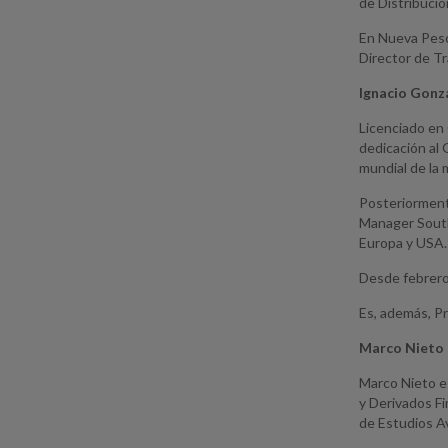
de Distribució
En Nueva Pesc
Director de Tr
Ignacio Gonz
Licenciado en
dedicación al 
mundial de la 
Posteriorment
Manager South
Europa y USA.
Desde febrero
Es, además, P
Marco Nieto
Marco Nieto e
y Derivados F
de Estudios Av