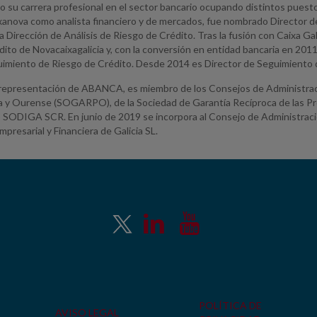
o su carrera profesional en el sector bancario ocupando distintos puesto
xanova como analista financiero y de mercados, fue nombrado Director de
a Dirección de Análisis de Riesgo de Crédito. Tras la fusión con Caixa Gal
dito de Novacaixagalicia y, con la conversión en entidad bancaria en 20
uimiento de Riesgo de Crédito. Desde 2014 es Director de Seguimient
representación de ABANCA, es miembro de los Consejos de Administració
 y Ourense (SOGARPO), de la Sociedad de Garantía Recíproca de las Pro
o SODIGA SCR. En junio de 2019 se incorpora al Consejo de Administra
presarial y Financiera de Galicia SL.
POLÍTICA DE
AVISO LEGAL