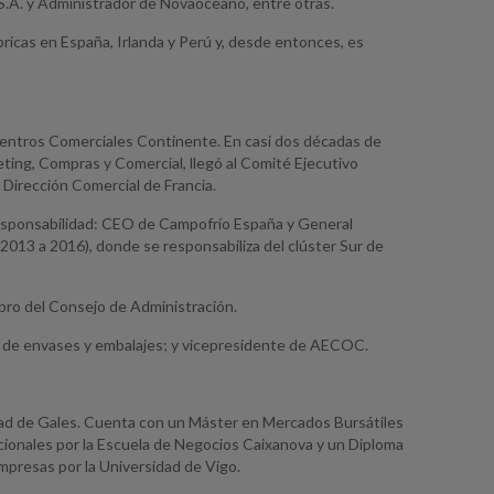
 S.A. y Administrador de Novaoceano, entre otras.
icas en España, Irlanda y Perú y, desde entonces, es
 Centros Comerciales Continente. En casi dos décadas de
eting, Compras y Comercial, llegó al Comité Ejecutivo
 Dirección Comercial de Francia.
esponsabilidad: CEO de Campofrío España y General
013 a 2016), donde se responsabiliza del clúster Sur de
ro del Consejo de Administración.
e de envases y embalajes; y vicepresidente de AECOC.
dad de Gales. Cuenta con un Máster en Mercados Bursátiles
cionales por la Escuela de Negocios Caixanova y un Diploma
mpresas por la Universidad de Vigo.