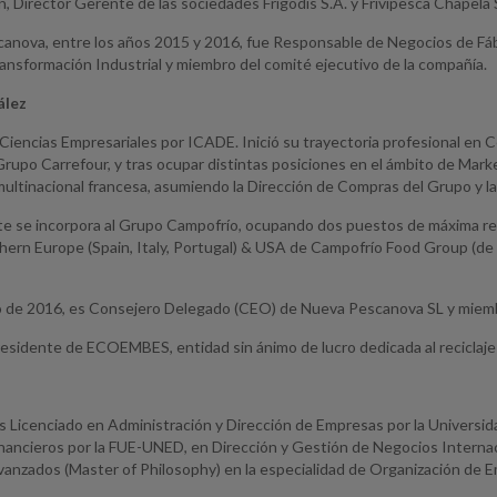
n, Director Gerente de las sociedades Frigodis S.A. y Frivipesca Chapela
anova, entre los años 2015 y 2016, fue Responsable de Negocios de Fábr
ansformación Industrial y miembro del comité ejecutivo de la compañía.
ález
 Ciencias Empresariales por ICADE. Inició su trayectoria profesional en
Grupo Carrefour, y tras ocupar distintas posiciones en el ámbito de Mark
multinacional francesa, asumiendo la Dirección de Compras del Grupo y la
e se incorpora al Grupo Campofrío, ocupando dos puestos de máxima r
ern Europe (Spain, Italy, Portugal) & USA de Campofrío Food Group (de 2
 de 2016, es Consejero Delegado (CEO) de Nueva Pescanova SL y miemb
residente de ECOEMBES, entidad sin ánimo de lucro dedicada al reciclaj
s Licenciado en Administración y Dirección de Empresas por la Universi
inancieros por la FUE-UNED, en Dirección y Gestión de Negocios Interna
anzados (Master of Philosophy) en la especialidad de Organización de E