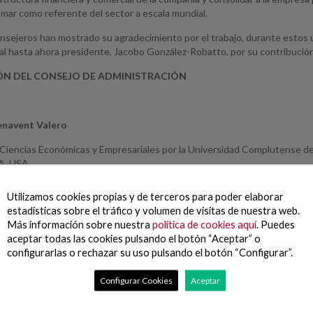
mar como referente del sector a escala mundial.
nsejeros han mostrado su agradecimiento por el trabajo, durante estos ú
, al hasta ahora presidente, Jacobo González-Robatto, por su contribución 
N DEL CONSEJO DE ADMINISTRACIÓN
enavent Valero
 Ciencias Económicas y Empresariales por la Universidad Complutense de
A, USA.
ó su carrera profesional en 1989 como analista del servicio de estudios
Utilizamos cookies propias y de terceros para poder elaborar
cupó diversas funciones en el departamento de Riesgos hasta asumir po
estadísticas sobre el tráfico y volumen de visitas de nuestra web.
iberalización del Sector de las Telecomunicaciones en España, se le pidió 
Más información sobre nuestra
política de cookies aquí
. Puedes
su CFO hasta 2015, año en que continuó su trayectoria profesional en el
aceptar todas las cookies pulsando el botón “Aceptar” o
configurarlas o rechazar su uso pulsando el botón “Configurar”.
do distinguido con el premio al Mejor CFO de la VI edición de los Premio
inancieros de Empresa (ASSET).
Configurar Cookies
Aceptar
2018, Benavent ocupa el cargo de Miembro Independiente del Consejo d
e Auditoría y Riesgo, una posición que desde junio de 2019 combinaba co