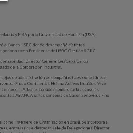
e Madrid y MBA por la Universidad de Houston (USA).
poró al Banco HSBC donde desempeñó distintas
este periodo como Presidente de HSBC Gestión SGIIC.
sponsabilidad: Director General GesCaixa Galicia
gado de la Corporación Industrial.
sejos de administración de compañías tales como Itinere
Norvento, Grupo Continental, Helena Activos Líquidos, Vigo
e Tecnocom. Además, ha sido miembro de los consejos
epresenta a ABANCA en los consejos de Caser, Sogevinus Fine
nal como Ingeniero de Organización en Brasil. Se incorpora a
eas, entre las que destacan Jefe de Delegaciones, Director