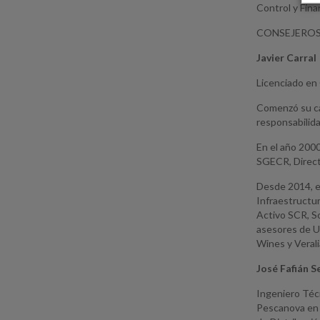
Control y Fin
CONSEJEROS
Javier Carral
Licenciado en
Comenzó su ca
responsabilid
En el año 2000
SGECR, Directo
Desde 2014, e
Infraestructur
Activo SCR, S
asesores de Un
Wines y Verali
José Fafián S
Ingeniero Técn
Pescanova en 