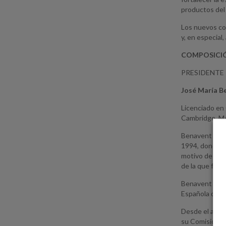
productos del 
Los nuevos co
y, en especial
COMPOSICIÓ
PRESIDENTE
José María B
Licenciado en
Cambridge, M
Benavent inici
1994, donde o
motivo de la l
de la que fue 
Benavent ha si
Española de F
Desde el año 
su Comisión d