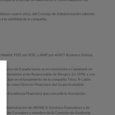
ltimos cuatro años, del Consejo de Administración saliente
a la viabilidad de la compañía.
 Madrid, PDD por IESE, y AMP por el MIT Business School,
 del Banco de España hasta su incorporación a Caixabank en
steriormente el de Responsable de Riesgos. En 1998, y con
participar en el lanzamiento de la compañía Telco, R-Cable,
 sector como Director Financiero del Grupo Euskaltel.
s a la Excelencia Financiera que concede la Asociación
e Administración de ABANCA Servicios Financieros y de
n la de Consejero y miembro de la Comisión de Auditoría,