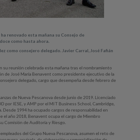
o, ha renovado esta mañana su Consejo de
 doce como hasta ahora.
ez como consejero delegado. Javier Carral, José Fafián
en su reunión celebrada esta mañana tras el nombramiento
ión de José María Benavent como presidente ejecutivo de la
 consejero delegado, cargo que desempeña desde febrero de
inanzas de Nueva Pescanova desde junio de 2019. Licenciado
DD por IESE, y AMP por el MIT Business School, Cambridge,
a. Desde 1994 ha ocupado cargos de responsabilidad en
sde el año 2018, Benavent ocupa el cargo de Miembro
u Comisión de Auditoría y Riesgo.
s y empleados del Grupo Nueva Pescanova, asumen el reto de
 pesquera, acuícola, de elaboración y comercialización de