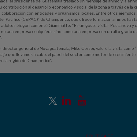
nada, el presidente de Guatemala trasladó un mensaje de ánimo y la enhora
 contribución al desarrollo económico y social de la zona a través de la
la colaboración con entidades y organismos locales. Entre otros ejemplo
del Pacífico (CEPAC)” de Champerico, que ofrece formación a niños has
a adultos. Según comentó Giammatte: “Es un gusto visitar Pescanova 
no una empresa cualquiera, sino como una empresa con un alto grado de 
.
el director general de Novaguatemala, Mike Corser, valoró la visita como “
bajo que llevamos a cabo, el papel del sector como motor de crecimiento 
 la región de Champerico”.
POLÍTICA DE