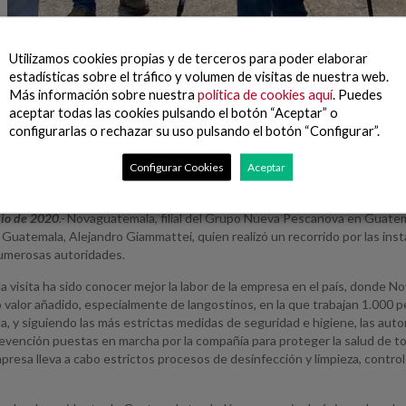
Utilizamos cookies propias y de terceros para poder elaborar
estadísticas sobre el tráfico y volumen de visitas de nuestra web.
Más información sobre nuestra
política de cookies aquí
. Puedes
aceptar todas las cookies pulsando el botón “Aceptar” o
configurarlas o rechazar su uso pulsando el botón “Configurar”.
Configurar Cookies
Aceptar
sidente de la República, Alejandro Giammattei; el Ministro de Econ
no visitaron las instalaciones de Novaguatemala en Champerico.
nio de 2020
.-
Novaguatemala, filial del Grupo Nueva Pescanova en Guatemal
 Guatemala, Alejandro Giammattei, quien realizó un recorrido por las in
numerosas autoridades.
 la visita ha sido conocer mejor la labor de la empresa en el país, don
o valor añadido, especialmente de langostinos, en la que trabajan 1.000
 y siguiendo las más estrictas medidas de seguridad e higiene, las autor
vención puestas en marcha por la compañía para proteger la salud de todos
empresa lleva a cabo estrictos procesos de desinfección y limpieza, cont