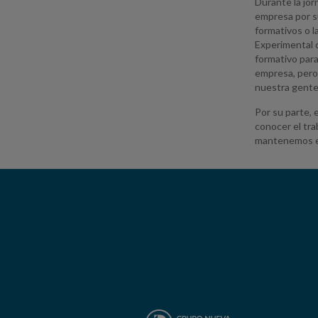
Durante la jor
empresa por su
formativos o 
Experimental 
formativo par
empresa, pero 
nuestra gente”
Por su parte, 
conocer el tra
mantenemos en