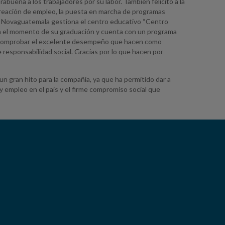
buena a los trabajadores por su labor. También felicitó a la
 creación de empleo, la puesta en marcha de programas
s, Novaguatemala gestiona el centro educativo “Centro
ta el momento de su graduación y cuenta con un programa
y comprobar el excelente desempeño que hacen como
responsabilidad social. Gracias por lo que hacen por
un gran hito para la compañía, ya que ha permitido dar a
y empleo en el país y el firme compromiso social que