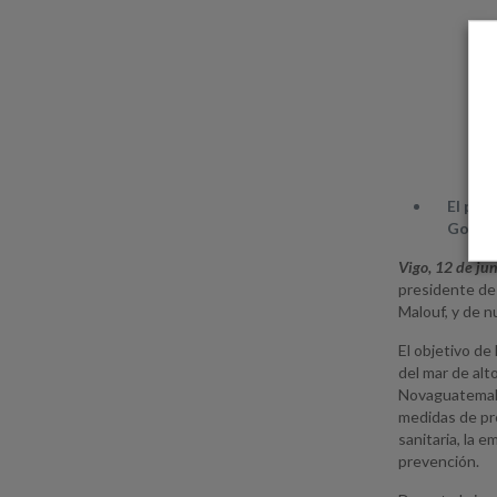
El pre
Gobier
Vigo, 12 de ju
presidente de
Malouf, y de 
El objetivo de
del mar de alt
Novaguatemala,
medidas de pre
sanitaria, la 
prevención.