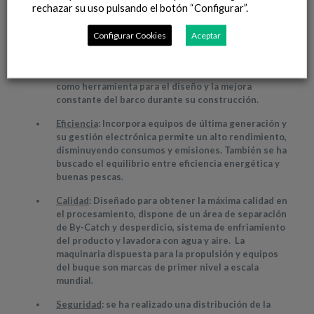
rechazar su uso pulsando el botón “Configurar”.
(condiciones de habitabilidad en cumplimiento con
la normativa ILO)
Configurar Cookies
Aceptar
Potencia
: 700 Kw
Realidad virtual
: Se ha utilizado la realidad virtual
como herramienta para el diseño y la mejora
constante del barco durante su construcción.
Eficiencia
: Incorpora equipos de última generación y
su gestión electrónica permite un alto rendimiento,
disminuyendo consumos y emisiones. También se ha
buscado el equilibrio entre eficiencia energética y
buenas pescas.
Calidad
: Diseñado para obtener la máxima calidad en
el procesamiento, dispone de un área de separación
de By-Catch y desperdicio, sistema de enfriamiento
del producto y lavadora con agua y aire. La
maquinaria dispuesta para la propulsión y equipos
del buque son marcas de primer nivel a escala
mundial.
Seguridad
: se ha realizado una distribución de la