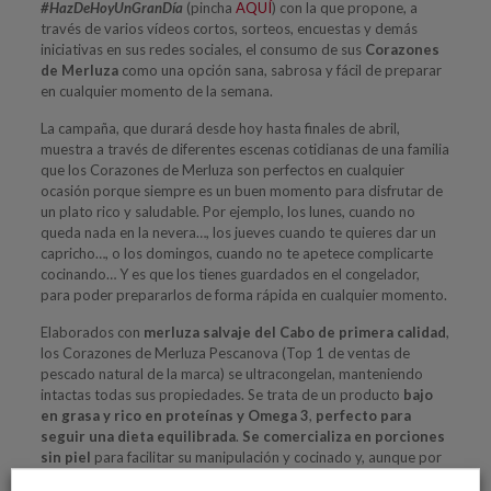
#HazDeHoyUnGranDía
(pincha
AQUÍ
) con la que propone, a
través de varios vídeos cortos, sorteos, encuestas y demás
iniciativas en sus redes sociales, el consumo de sus
Corazones
de Merluza
como una opción sana, sabrosa y fácil de preparar
en cualquier momento de la semana.
La campaña, que durará desde hoy hasta finales de abril,
muestra a través de diferentes escenas cotidianas de una familia
que los Corazones de Merluza son perfectos en cualquier
ocasión porque siempre es un buen momento para disfrutar de
un plato rico y saludable. Por ejemplo, los lunes, cuando no
queda nada en la nevera…, los jueves cuando te quieres dar un
capricho…, o los domingos, cuando no te apetece complicarte
cocinando… Y es que los tienes guardados en el congelador,
para poder prepararlos de forma rápida en cualquier momento.
Elaborados con
merluza salvaje del Cabo de primera calidad
,
los Corazones de Merluza Pescanova (Top 1 de ventas de
pescado natural de la marca) se ultracongelan, manteniendo
intactas todas sus propiedades. Se trata de un producto
bajo
en grasa y rico en proteínas y Omega 3
,
perfecto para
seguir una dieta equilibrada
.
Se comercializa en porciones
sin piel
para facilitar su manipulación y cocinado y, aunque por
su grosor resultan ideales para guisar y hervir, permiten todo