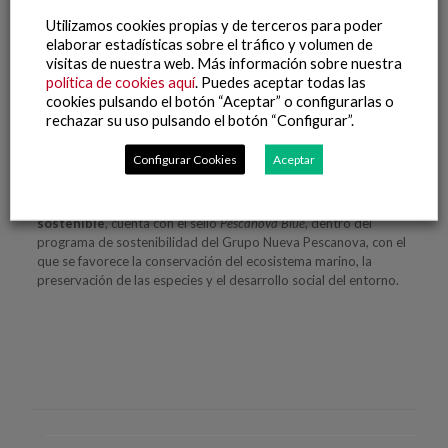
tipo de elaboraciones.
Utilizamos cookies propias y de terceros para poder
Compromiso con la sostenibilidad
elaborar estadísticas sobre el tráfico y volumen de
visitas de nuestra web. Más información sobre nuestra
Entre las novedades de los
Corazones de Merluza
destaca su
política de cookies aquí
. Puedes aceptar todas las
nuevo envase más sostenible, con el que
se ha reducido en un
cookies pulsando el botón “Aceptar” o configurarlas o
92% el uso de plástico
. Además,
el nuevo
packaging
incluye
rechazar su uso pulsando el botón “Configurar”.
el etiquetado Nutri-Score
, que reconoce la aportación
nutricional de los Corazones de Merluza con la letra A, la mejor
Configurar Cookies
Aceptar
calificación.
Al tratarse de un producto
procedente de la pesca
sostenible
, cuenta con el sello
Pescanova Blue
, dentro del
programa de sostenibilidad del Grupo Nueva Pescanova, con el
que se favorece la conservación del ecosistema marino, la
preservación de las especies y el desarrollo social del entorno.