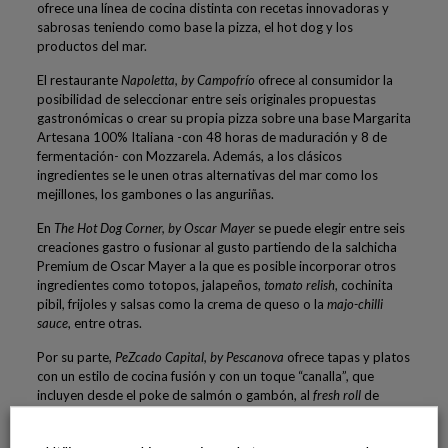
ofrece una línea de cocina distinta con recetas innovadoras y
sabrosas teniendo como base la pizza, el hot dog y los
productos del mar.
El restaurante
Napoletta, by Campofrío
ofrece al consumidor la
posibilidad de seleccionar entre seis originales propuestas
gastronómicas o crear su propia pizza sobre una base Margarita
Artesana 100% Italiana -con 48 horas de maduración y 8 de
fermentación- con Mozzarela. Además, a los clásicos
ingredientes se le unen otras alternativas del mar como los
mejillones, los gambones o las anguriñas.
En
The Hot Dog Corner, by Oscar Mayer
se puede elegir entre seis
creaciones gastro o fusionar al gusto partiendo de la salchicha
Premium de Oscar Mayer a la que es posible incorporar otros
ingredientes como totopos, jalapeños,
tomato relish
, cochinita
pibil, frijoles y salsas como la crema de queso o la
majo-chilli
sauce
, entre otras.
Por su parte,
PeZcado Capital, by Pescanova
ofrece tapas y platos
con un estilo de cocina fusión y con un toque “canalla”, que
incluyen desde el poke de salmón o gambón, al
fresh roll
de
brioche relleno de pintxo a la donostiarra, langostinos y chunk
sabor cangrejo, hasta el tradicional bocata con un punto gastro.