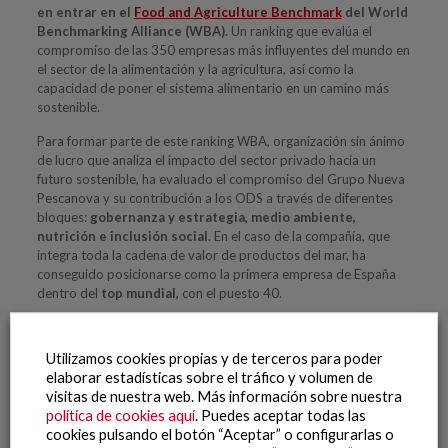
en entrar en el
Food and Agriculture Benchmark
del World
Benchmarking Alliance (WBA).
Un ranking que evalúa el
compromiso de las 350 empresas más influyentes del mundo en
el sector de la alimentación y la agricultura, así como la
capacidad de poner el sistema alimentario en un camino más
sostenible.
Para formar parte de este ranking WBA, organización sin ánimo
de lucro que analiza el impacto del sector privado hacia un
futuro sostenible, ha evaluado el compromiso del Grupo Nueva
Pescanova y su contribución a los ODS a través de diferentes
bloques:
gobernanza y estrategia,
medio ambiente,
nutrición e inclusión social
. En el caso de la compañía, que
integra toda la cadena de valor de productos del mar, ha
conseguido posicionarse como la primera empresa de España
dentro del
top mundial,
con el puesto 40.
En palabras de
Ignacio González, CEO del Grupo Nueva
Pescanova,
“es todo un orgullo formar parte de este ranking
Utilizamos cookies propias y de terceros para poder
internacional y aún más haber sido reconocidos como la
elaborar estadísticas sobre el tráfico y volumen de
empresa española más sostenible. Como empresa del sector
visitas de nuestra web. Más información sobre nuestra
alimentario, tenemos una importante responsabilidad con el
política de cookies aquí
. Puedes aceptar todas las
cuidado y la preservación del medio ambiente, por lo que
cookies pulsando el botón “Aceptar” o configurarlas o
contamos con 654 acciones de RSC en 18 países alineadas con