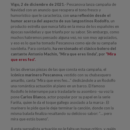
Vigo, 2 de diciembre de 2021
.- Pescanova lanza campaña de
Navidad con un anuncio que recupera el tono fresco y
humorístico que le caracteriza, con
una reflexión desde el
humor acerca del aspecto de sus langostinos Rodolfo
, un
producto estrella que nunca falta en la mesa de los españoles en
épocas navideñas y que triunfa por su sabor. Sin embargo, como
muchos habremos pensado alguna vez, no son muy agraciados,
y eso es lo que ha tomado Pescanova como eje de su campaña
navideña. Para contarlo,
ha versionado el clásico bolero del
cantante Antonio Machín, “Mira que eres linda”, por
“Mira
que eres feo”.
En las diversas piezas de las que consta esta campaña, el
icónico marinero Pescanova
, vestido con su chubasquero
amarillo, canta “Mira que eres feo…” dedicándole a un Rodolfo
una romántica actuación al piano en un barco. El famoso
Rodolfo le interrumpe para trasladarle su asombro -su voz la
pone
Carlos Blanco
, actor popular por su papel en la serie
Fariña, quien le da el toque gallego asociado a la marca-. El
marinero le pide que le deje terminar la canción, donde con la
misma balada finaliza resaltando su delicioso sabor: “… pero
mira que estás bueno”.
A esta surrealista actuación no le falta un toque crítico, y quién