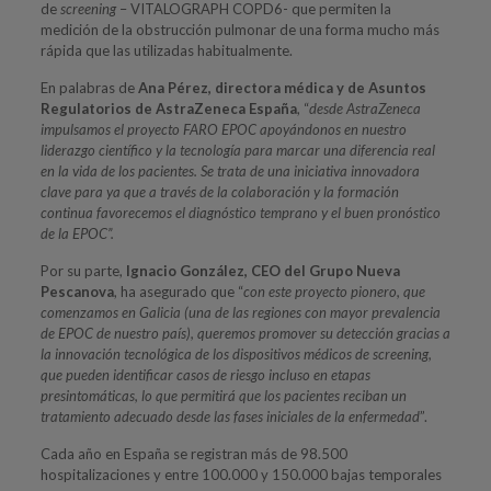
de
screening
– VITALOGRAPH COPD6- que permiten la
medición de la obstrucción pulmonar de una forma mucho más
rápida que las utilizadas habitualmente.
En palabras de
Ana Pérez, directora médica y de Asuntos
Regulatorios de AstraZeneca España
, “
desde AstraZeneca
impulsamos el proyecto FARO EPOC apoyándonos en nuestro
liderazgo científico y la tecnología para marcar una diferencia real
en la vida de los pacientes. Se trata de una iniciativa innovadora
clave para ya que a través de la colaboración y la formación
continua favorecemos el diagnóstico temprano y el buen pronóstico
de la EPOC”.
Por su parte,
Ignacio González, CEO del Grupo Nueva
Pescanova
, ha asegurado que “
con este
proyecto pionero, que
comenzamos en Galicia (una de las regiones con mayor prevalencia
de EPOC de nuestro país), queremos promover su detección gracias a
la innovación tecnológica de los dispositivos médicos de screening,
que pueden identificar casos de riesgo incluso en etapas
presintomáticas, lo que permitirá que los pacientes reciban un
tratamiento adecuado desde las fases iniciales de la enfermedad
”.
Cada año en España se registran más de 98.500
hospitalizaciones y entre 100.000 y 150.000 bajas temporales