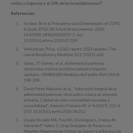
6
visitas a Urgencias y el 10% de las hospitalizaciones
.
Referencias:
Soriano JB et al. Prevalence and Determinants of COPD
in Spain: EPISCAN II.Arch Bronconeumol. 2020
16:S0300-2896(20)30259-3. doi:
10.1016/j.arbres.2020.07.024
Venkatesan, Priya. «GOLD report: 2022 update.» The
Lancet Respiratory Medicine 10.2 (2022): e20.
Sáenz, JT Gómez, et al. «Enfermedad pulmonar
obstructiva crónica: morbimortalidad e impacto
sanitario.» SEMERGEN-Medicina de Familia 40.4 (2014):
198-204.
David Pérez-Manchón et al., “Valoración integral de la
enfermedad pulmonar obstructiva crónica en atención
primaria. Calidad de vida y mortalidad asociada a
comorbilidad”. Atención Primaria 49, nº 4 (2017): 255-6.
DOI: 10.1016/j.aprim.2016.06.012
Llauger Roselló MA, Pou MA, Domínguez L, Freixas M,
Valverde P, Valero C; Grup Emergent de Recerca en
Malalties Respiratòries (Unitat de Suport a la Recerca de