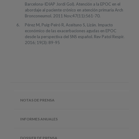
Barcelona-IDIAP Jordi Gol). Atención a la EPOC en el
abordaje al paciente crónico en atención primaria Arch
Bronconeumol. 2011 Nov;47(11):561-70.
Pérez M, Puig-Peiró R, Aceituno S, Lizán. Impacto
económico de las exacerbaciones agudas en EPOC
desde la perspectiva del SNS español. Rev Patol Respir.
2016; 19(3): 89-95
NOTAS DE PRENSA
INFORMES ANUALES
DOSSIER DE PRENSA