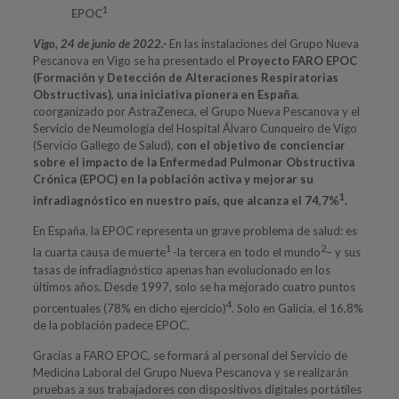
1
EPOC
Vigo, 24 de junio de 2022.-
En las instalaciones del Grupo Nueva
Pescanova en Vigo se ha presentado el
Proyecto FARO EPOC
(Formación y Detección de Alteraciones Respiratorias
Obstructivas), una iniciativa pionera en España
,
coorganizado por AstraZeneca, el Grupo Nueva Pescanova y el
Servicio de Neumología del Hospital Álvaro Cunqueiro de Vigo
(Servicio Gallego de Salud),
con el objetivo de concienciar
sobre el impacto de la Enfermedad Pulmonar Obstructiva
Crónica (EPOC) en la población activa y mejorar su
1
infradiagnóstico en nuestro país, que alcanza el 74,7%
.
En España, la EPOC representa un grave problema de salud: es
1
2
la cuarta causa de muerte
-la tercera en todo el mundo
– y sus
tasas de infradiagnóstico apenas han evolucionado en los
últimos años. Desde 1997, solo se ha mejorado cuatro puntos
4
porcentuales (78% en dicho ejercicio)
. Solo en Galicia, el 16,8%
de la población padece EPOC.
Gracias a FARO EPOC, se formará al personal del Servicio de
Medicina Laboral del Grupo Nueva Pescanova y se realizarán
pruebas a sus trabajadores con dispositivos digitales portátiles