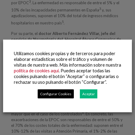
3
por EPOC
. La enfermedad es responsable de entre el 5% y el
3
10% de las incapacidades permanentes en España
y, sus
agudizaciones, suponen el 10% del total de ingresos médicos
5
hospitalarios en nuestro país
.
Por su parte, el
doctor Alberto Fernández Villar, jefe del
servicio de Neumología del Hospital Álvaro Cunqueiro de
Vigo
ha apuntado que “
se trata de un proyecto diferente a otras
acciones que se han realizado hasta el momento en esta línea,
Utilizamos cookies propias y de terceros para poder
porque incluye elementos que combinan tanto la formación de los
elaborar estadísticas sobre el tráfico y volumen de
profesionales, la información a los trabajadores de la empresa y la
visitas de nuestra web. Más información sobre nuestra
innovación, como la introducción del uso de dispositivos
política de cookies aquí
. Puedes aceptar todas las
simplificados para la detección de alteraciones respiratorias
cookies pulsando el botón “Aceptar” o configurarlas o
obstructivas validadas previamente por el Servicio Galego de Saúde.
rechazar su uso pulsando el botón “Configurar”.
El objetivo final es promover la salud respiratoria, poniendo el foco
especialmente en la enfermedad respiratoria crónica más frecuente,
Configurar Cookies
Aceptar
que es la EPOC
”.
El coste de los pacientes de EPOC mal controlados es un 228%
6
mayor que en el caso de los controlados
. En concreto, las
exacerbaciones de la EPOC son responsables de entre el 50% y
el 70% de los costes totales de la enfermedad: suponen entre el
10%-12% de las visitas a Atención Primaria, el 1%-2% de las