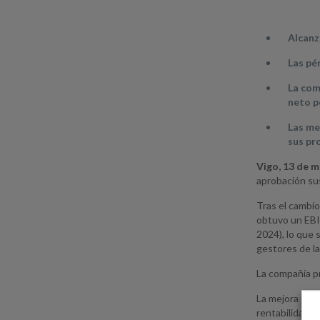
Alcanz
Las pé
La com
neto p
Las me
sus pr
Vigo, 13 de m
aprobación sus
Tras el cambio
obtuvo un EBIT
2024), lo que
gestores de la
La compañía pr
La mejora en l
rentabilidad d