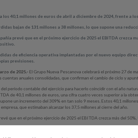
a los 40,1 millones de euros de abril a diciembre de 2024, frente a lo
rdidas bajan de 131 millones a 38 millones, lo que supone una reducc
pañía prevé que en el próximo ejercicio de 2025 el EBITDA crezca más
ositivo.
didas de eficiencia operativa implantadas por el nuevo equipo dire
opias previsiones.
arzo de 2025.-
El Grupo Nueva Pescanova celebrará el próximo 27 de ma
 cuentas anuales consolidadas, que confirman el cambio de ciclo y apunt
 del periodo contable del ejercicio para hacerlo coincidir con el año nat
DA de 40,1 millones de euros, una cifra cuatro veces superior a la obteni
 supone un incremento del 309% en tan solo 9 meses. Estos 40,1 millones
 empresa, que estimaban alcanzar los 37,5 millones al cierre del año.
evé que en el próximo ejercicio de 2025 el EBITDA crezca más del 50%, lo
os resultados responde, principalmente, a las medidas implementadas por
e todas las operaciones, la contención de gastos, la renovación de la est