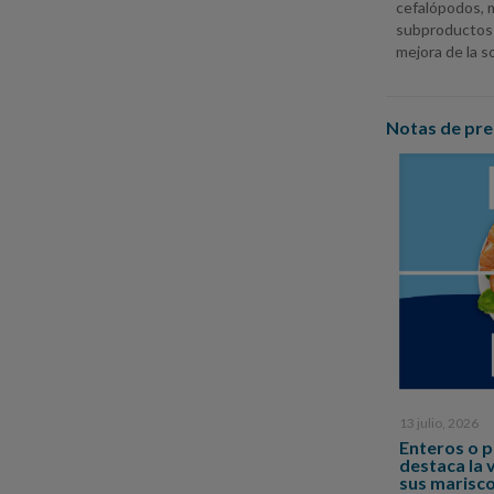
cefalópodos, m
subproductos a
mejora de la s
Notas de pre
13 julio, 2026
Enteros o 
destaca la 
sus marisc