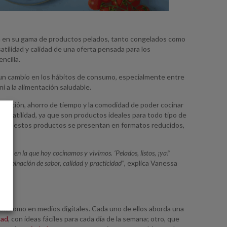
a en su gama de productos pelados, tanto congelados como
satilidad y calidad de una oferta pensada para los
ncilla.
 un cambio en los hábitos de consumo, especialmente entre
ni a la alimentación saludable.
eparación, ahorro de tiempo y la comodidad de poder cocinar
 versatilidad, ya que son productos ideales para todo tipo de
Además, estos productos se presentan en formatos reducidos,
a en la que hoy cocinamos y vivimos. ‘Pelados, listos, ¡ya!’
combinación de sabor, calidad y practicidad”
, explica Vanessa
ión como en medios digitales. Cada uno de ellos aborda una
dad
, con ideas fáciles para cada día de la semana; otro, que