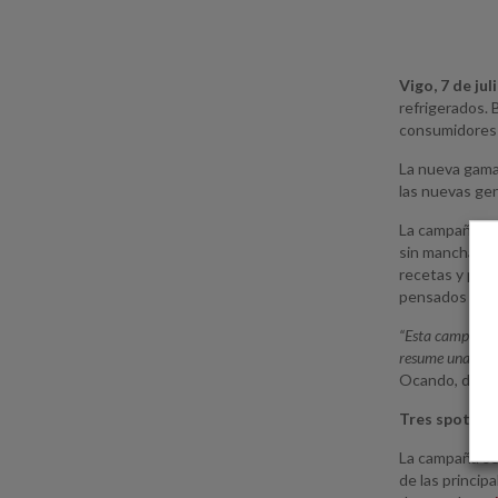
Vigo, 7 de jul
refrigerados. 
consumidores q
La nueva gama
las nuevas gen
La campaña pon
sin mancharse 
recetas y perf
pensados para
“Esta campaña r
resume una prop
Ocando, direc
Tres spots co
La campaña se 
de las princip