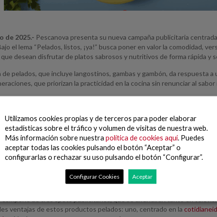
io de 2025.-
Pescanova presenta su nueva campaña publicitaria centrad
Bajo el lema “Pelados, listos, ¡ya!” busca poner en valor la comodidad, ver
ue desean disfrutar de platos sabrosos y nutritivos de forma rápida y se
 de pelados, que incluye langostinos, gambas y gambón, da respuesta a
eraciones, que priorizan la practicidad en la cocina sin renunciar al sabor 
e el acento en las ventajas para el consumidor actual: rapidez en la pr
las manos, gracias a un formato limpio y práctico. A ello se suma su gran
Utilizamos cookies propias y de terceros para poder elaborar
ectos para el día a día, sin necesidad de tener habilidades culinarias. 
estadísticas sobre el tráfico y volumen de visitas de nuestra web.
 el ritmo y tamaño de los hogares modernos.
Más información sobre nuestra
política de cookies aquí
. Puedes
efleja cómo trabajamos constantemente para adaptar nuestros productos a la form
aceptar todas las cookies pulsando el botón “Aceptar” o
uesta pensada para hacer la vida más fácil a nuestros consumidores gracias a la 
configurarlas o rechazar su uso pulsando el botón “Configurar”.
tora de Marketing España del Grupo Nueva Pescanova.
Configurar Cookies
Aceptar
n tres mensajes clave
compone de tres spots publicitarios, que se difundirán tanto en televis
ales ventajas de estos productos pelados: uno, centrado en la
cotidianei