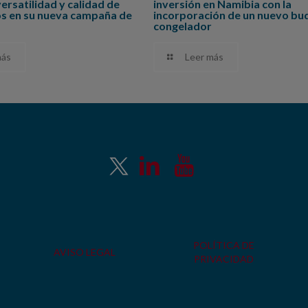
versatilidad y calidad de
inversión en Namibia con la
os en su nueva campaña de
incorporación de un nuevo bu
congelador
más
Leer más
POLÍTICA DE
AVISO LEGAL
PRIVACIDAD