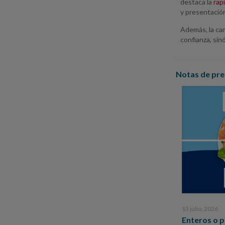
destaca la
rap
y presentació
Además, la ca
confianza, sin
Notas de pre
13 julio, 2026
Enteros o 