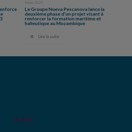
9 juin, 2025
enforce
Le Groupe Nueva Pescanova lance la
ne
deuxième phase d’un projet visant à
83
renforcer la formation maritime et
halieutique au Mozambique
Lire la suite
COOKIES