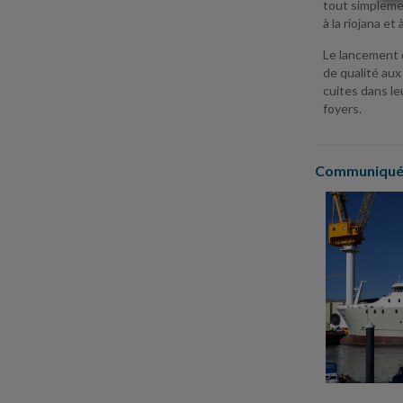
tout simplemen
à la riojana et
Le lancement d
de qualité au
cuites dans le
foyers.
Communiqués