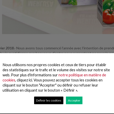
vier 2018.-
Nous avons tous commencé l’année avec l’intention de prendre
 la vie quotidienne que beaucoup d’entre nous supportent ne nous le pe
 Pescanova lance sa nouvelle gamme de recettes traditionnelles à la vape
Nous utilisons nos propres cookies et ceux de tiers pour établir
 plus de poisson dans le cadre d’une alimentation saine et équilibrée, mais
des statistiques sur le trafic et le volume des visites sur notre site
ire, ou simplement qui n’ont pas envie de cuisiner pour peu de personnes
web. Pour plus d'informations sur
notre politique en matière de
cookies
, cliquez ici. Vous pouvez accepter tous les cookies en
nouveauté, Pescanova rend plus facile la préparation d’un plat sain et j
cliquant sur le bouton "Accepter" ou définir ou refuser leur
 5 minutes au micro-ondes et d’une manière très facile, vous aurez un p
utilisation en cliquant sur le bouton « Définir ».
 la vapeur met en évidence les propriétés nutritionnelles du merlu et pré
ont inspirées des recettes traditionnelles de notre cuisine et elles son
Définir les cookies
Accepter
on de poisson, le piment de la Vera et l’huile d’olive.
produits de Pescanova sont présentés sous forme de barquette sécable.