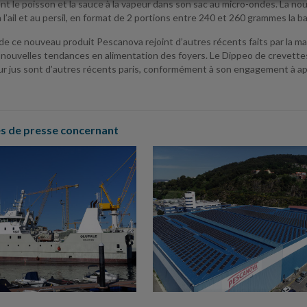
t le poisson et la sauce à la vapeur dans son sac au micro-ondes. La nouv
 à l’ail et au persil, en format de 2 portions entre 240 et 260 grammes la 
e ce nouveau produit Pescanova rejoint d’autres récents faits par la ma
x nouvelles tendances en alimentation des foyers. Le Dippeo de crevette
ur jus sont d’autres récents paris, conformément à son engagement à app
 de presse concernant