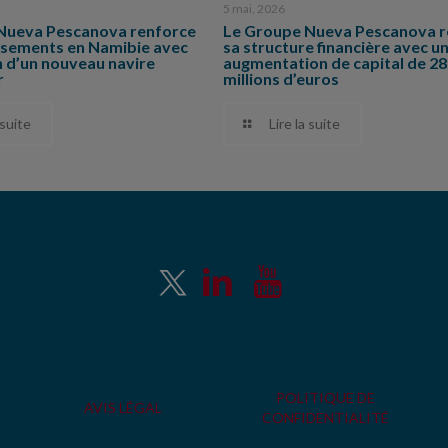
5 mai, 2026
Nueva Pescanova renforce
Le Groupe Nueva Pescanova r
issements en Namibie avec
sa structure financière avec u
on d’un nouveau navire
augmentation de capital de 2
r
millions d’euros
 suite
Lire la suite
POLITIQUE DE
AVIS LÉGAL
CONFIDENTIALITÉ