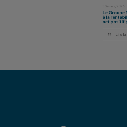
30 mars, 2026
Le Groupe 
à la rentabi
net positif 
Lire la