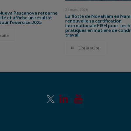
24 mars, 2026
Nueva Pescanova retourne
La flotte de NovaNam en Nam
lité et affiche un résultat
renouvelle sa certification
pour l’exercice 2025
internationale FISH pour ses 
pratiques en matière de condi
travail
 suite
Lire la suite