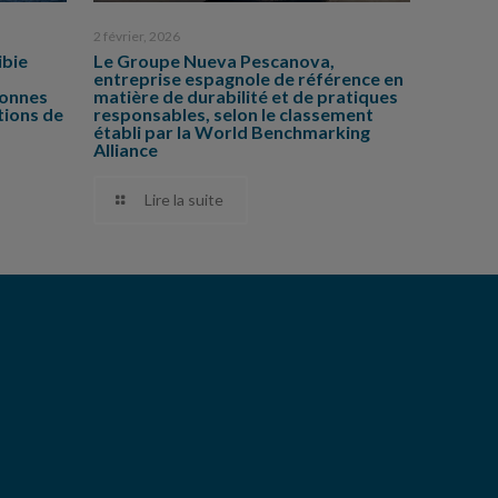
2 février, 2026
ibie
Le Groupe Nueva Pescanova,
entreprise espagnole de référence en
bonnes
matière de durabilité et de pratiques
tions de
responsables, selon le classement
établi par la World Benchmarking
Alliance
Lire la suite