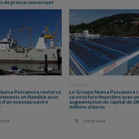
 de presse concernant
5 mai, 2026
Nueva Pescanova renforce
Le Groupe Nueva Pescanova r
issements en Namibie avec
sa structure financière avec u
on d’un nouveau navire
augmentation de capital de 2
r
millions d’euros
 suite
Lire la suite