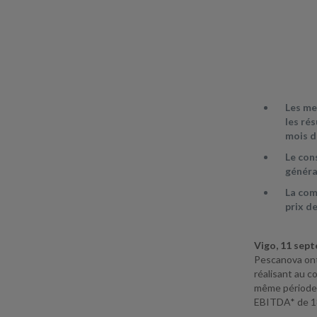
Les me
les ré
mois d
Le con
généra
La com
prix de
Vigo, 11 sep
Pescanova ont 
réalisant au c
même période 
EBITDA* de 18,