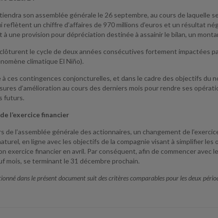
tiendra son assemblée générale le 26 septembre, au cours de laquelle s
 reflètent un chiffre d’affaires de 970 millions d’euros et un résultat nég
à une provision pour dépréciation destinée à assainir le bilan, un montant
clôturent le cycle de deux années consécutives fortement impactées par 
nomène climatique El Niño).
e à ces contingences conjoncturelles, et dans le cadre des objectifs du 
res d’amélioration au cours des derniers mois pour rendre ses opération
s futurs.
de l’exercice financier
rs de l’assemblée générale des actionnaires, un changement de l’exercice
naturel, en ligne avec les objectifs de la compagnie visant à simplifier 
 exercice financier en avril. Par conséquent, afin de commencer avec le 
uf mois, se terminant le 31 décembre prochain.
onné dans le présent document suit des critères comparables pour les deux pério