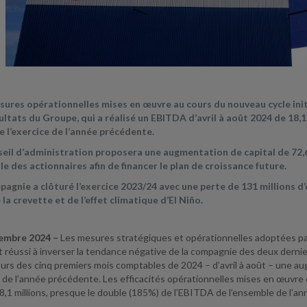
sures opérationnelles mises en œuvre au cours du nouveau cycle initi
sultats du Groupe, qui a réalisé un EBITDA d’avril à août 2024 de 18,
e l’exercice de l’année précédente.
seil d’administration proposera une augmentation de capital de 72,6
le des actionnaires afin de financer le plan de croissance future.
pagnie a clôturé l’exercice 2023/24 avec une perte de 131 millions d’e
 la crevette et de l’effet climatique d’El Niño.
tembre 2024 –
Les mesures stratégiques et opérationnelles adoptées pa
réussi à inverser la tendance négative de la compagnie des deux derniers 
ours des cinq premiers mois comptables de 2024 – d’avril à août – une aug
de l’année précédente. Les efficacités opérationnelles mises en œuvre
1 millions, presque le double (185%) de l’EBITDA de l’ensemble de l’ann