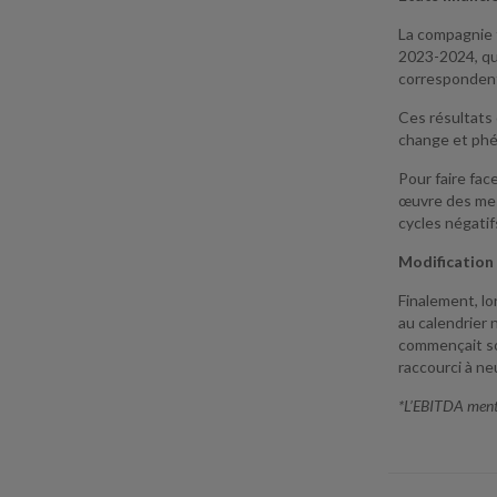
La compagnie 
2023-2024, qui
correspondent 
Ces résultats 
change et phé
Pour faire fac
œuvre des mesu
cycles négatif
Modification 
Finalement, lo
au calendrier 
commençait son
raccourci à ne
*L’EBITDA menti