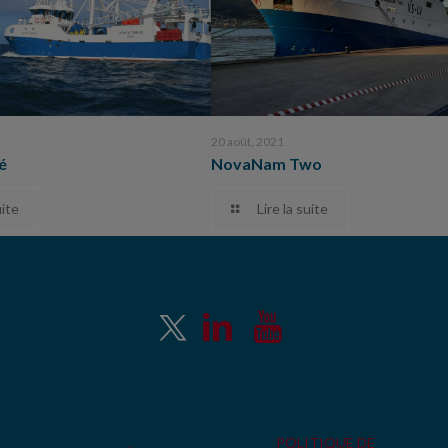
20 août, 2021
é
NovaNam Two
uite
Lire la suite
POLITIQUE DE