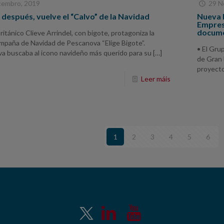
cembro, 2019
29 N
 después, vuelve el “Calvo” de la Navidad
Nueva 
Empres
docume
británico Clieve Arrindel, con bigote, protagoniza la
mpaña de Navidad de Pescanova “Elige Bigote”.
• El Gru
a buscaba al icono navideño más querido para su
[…]
de Gran 
proyecto
Leer máis
1
2
3
4
5
6