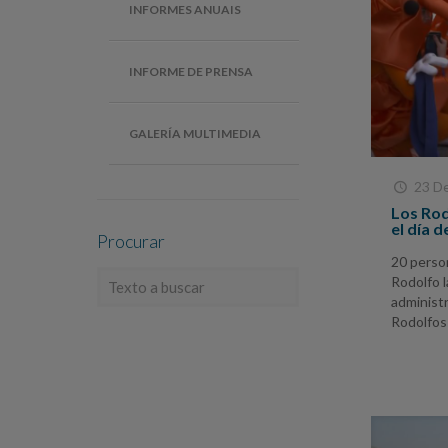
INFORMES ANUAIS
INFORME DE PRENSA
GALERÍA MULTIMEDIA
23 D
Los Rod
el día d
Procurar
20 perso
Rodolfo l
administr
Rodolfos