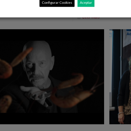
itirá un ahorro energético de
[…]
Configurar Cookies
Aceptar
Leer máis