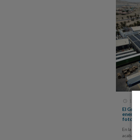
16 D
El Grup
energét
fotovol
En la fáb
acaba de