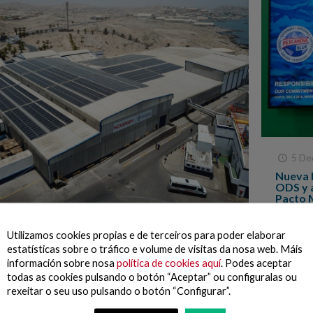
5 De
Nueva 
ODS y 
Pacto 
Mediant
ecembro, 2019
Utilizamos cookies propias e de terceiros para poder elaborar
oficial 
o Nueva Pescanova inicia la transición
estatísticas sobre o tráfico e volume de visitas da nosa web. Máis
y la con
ica de sus fábricas con una planta
información sobre nosa
política de cookies aquí
. Podes aceptar
taica en Namibia
todas as cookies pulsando o botón “Aceptar” ou configuralas ou
rica de procesado de merluza de Lüderitz, Namibia, se
rexeitar o seu uso pulsando o botón “Configurar”.
 poner en funcionamiento un parque solar fotovoltaico