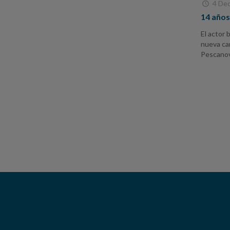
4 De
14 años
El actor 
nueva ca
Pescanov