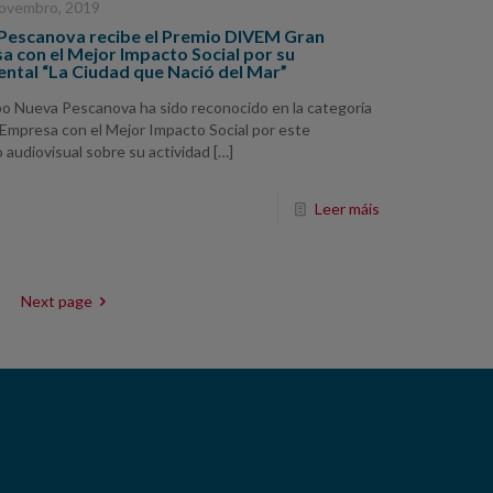
ovembro, 2019
Pescanova recibe el Premio DIVEM Gran
a con el Mejor Impacto Social por su
ntal “La Ciudad que Nació del Mar”
po Nueva Pescanova ha sido reconocido en la categoría
Empresa con el Mejor Impacto Social por este
 audiovisual sobre su actividad
[…]
Leer máis
Next page