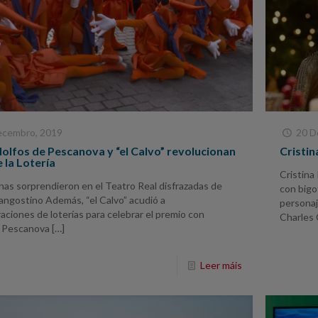
ecembro, 2019
20 D
olfos de Pescanova y “el Calvo” revolucionan
Cristi
e la Lotería
Cristina
nas sorprendieron en el Teatro Real disfrazadas de
con bigo
angostino Además, “el Calvo” acudió a
personaj
aciones de loterías para celebrar el premio con
Charles 
 Pescanova
[…]
Leer máis