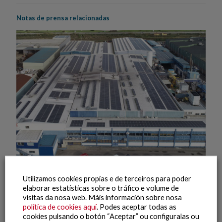
Notas de prensa relacionadas
Utilizamos cookies propias e de terceiros para poder
21 Maio, 2026
elaborar estatísticas sobre o tráfico e volume de
visitas da nosa web. Máis información sobre nosa
Grupo Nueva Pescanova impulsa SENSOMARE, un proyecto
política de cookies aquí
. Podes aceptar todas as
de I+D para optimizar la calidad alimentaria y fomentar la
cookies pulsando o botón “Aceptar” ou configuralas ou
automatización logística en la industria de productos del