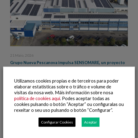
21 Maio, 2026
Grupo Nueva Pescanova impulsa SENSOMARE, un proyecto
de I+D para optimizar la calidad alimentaria y fomentar la
automatización logística en la industria de productos del
mar
Utilizamos cookies propias e de terceiros para poder
elaborar estatísticas sobre o tráfico e volume de
visitas da nosa web. Máis información sobre nosa
Leer máis
política de cookies aquí
. Podes aceptar todas as
cookies pulsando o botón “Aceptar” ou configuralas ou
rexeitar o seu uso pulsando o botón “Configurar”.
Configurar Cookies
Aceptar