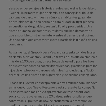
hoy un lugar de oportunidades para su gente.
Basado en personajes e historias reales, entre ellas la de Nelago
Kwedhi –la primera mujer de Namibia en conseguir el título de
capitana de barco— muestra cómo sus habitantes gozan de
oportunidades que han hecho de esta ciudad un lugar pionero
en cuestiones de igualdad, sostenibilidad y prosperidad. Una
historia humana, de hombres y mujeres que han demostrado
que es posible construir un futuro entre el desierto y el océano.
Una sociedad que crece y prospera a partir de la filosofía de una
compañía.
Actualmente, el Grupo Nueva Pescanova cuenta con dos filiales
en Namibia, Novanam y Lalandii, a través de las que da empleo a
más de 2.100 personas, ofrece becas de estudio para los hijos
de sus empleados y ha construido viviendas, guarderías para los
hijos de empleados y parques infantiles. “La Ciudad que Nació
del Mar” es una historia de superación y de sueños conseguidos.
El caso de Lüderitz es extrapolable a otras muchas comunidades
en las que Grupo Nueva Pescanova está presente. La compañía
ha desarrollado más de 200 proyectos de responsabilidad
social corporativa en más de 20 países. Entre los pilares que
conforman su política de RSC se encuentran la protección del
medio ambiente y sostenibilidad de las operaciones, el