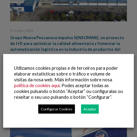
21 Maio, 2026
Grupo Nueva Pescanova impulsa SENSOMARE, un proyecto
de I+D para optimizar la calidad alimentaria y fomentar la
automatización logística en la industria de productos del
mar
Utilizamos cookies propias e de terceiros para poder
Leer máis
elaborar estatísticas sobre o tráfico e volume de
visitas da nosa web. Máis información sobre nosa
política de cookies aquí
. Podes aceptar todas as
cookies pulsando o botón “Aceptar” ou configuralas ou
rexeitar o seu uso pulsando o botón “Configurar”.
Configurar Cookies
Aceptar