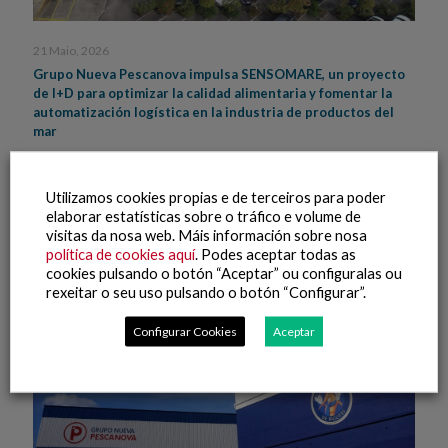
21 Maio, 2026
Grupo Nueva Pescanova impulsa SENSOMARE, un proyecto
de I+D para optimizar la calidad alimentaria y fomentar la
automatización logística en la industria de productos del
mar
Leer máis
Utilizamos cookies propias e de terceiros para poder
elaborar estatísticas sobre o tráfico e volume de
visitas da nosa web. Máis información sobre nosa
política de cookies aquí
. Podes aceptar todas as
cookies pulsando o botón “Aceptar” ou configuralas ou
rexeitar o seu uso pulsando o botón “Configurar”.
Configurar Cookies
Aceptar