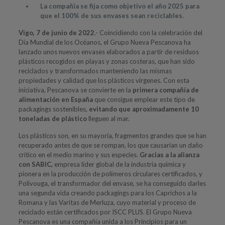
La compañía se fija como objetivo el año 2025 para
que el 100% de sus envases sean reciclables.
Vigo, 7 de junio de 2022
.- Coincidiendo con la celebración del
Día Mundial de los Océanos, el Grupo Nueva Pescanova ha
lanzado unos nuevos envases elaborados a partir de residuos
plásticos recogidos en playas y zonas costeras, que han sido
reciclados y transformados manteniendo las mismas
propiedades y calidad que los plásticos vírgenes. Con esta
iniciativa, Pescanova se convierte en la
primera compañía
de
alimentación en España
que consigue emplear este tipo de
packagings sostenibles,
evitando que aproximadamente 10
toneladas de plástico
lleguen al mar.
Los plásticos son, en su mayoría, fragmentos grandes que se han
recuperado antes de que se rompan, los que causarían un daño
crítico en el medio marino y sus especies.
Gracias a la alianza
con SABIC,
empresa líder global de la industria química y
pionera en la producción de polímeros circulares certificados, y
Polivouga, el transformador del envase, se ha conseguido darles
una segunda vida creando packagings para los Caprichos a la
Romana y las Varitas de Merluza, cuyo material y proceso de
reciclado están certificados por ISCC PLUS. El Grupo Nueva
Pescanova es una compañía unida a los Principios para un