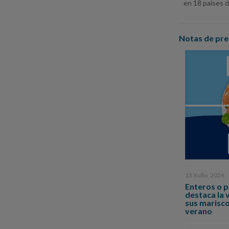
en 18 países 
Notas de pre
13 Xullo, 2026
Enteros o 
destaca la 
sus marisc
verano