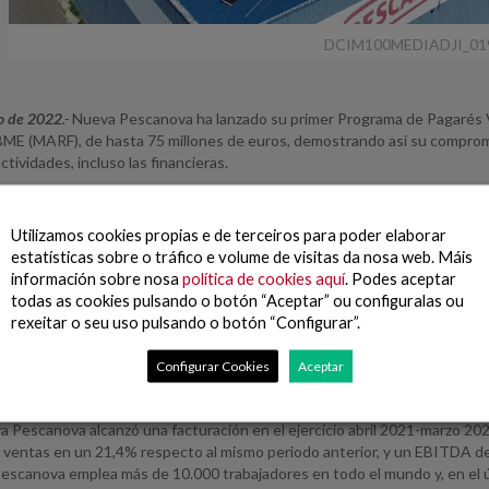
DCIM100MEDIADJI_01
io de 2022
.-
Nueva Pescanova ha lanzado su primer Programa de Pagarés Vi
BME (MARF), de hasta 75 millones de euros, demostrando así su compromis
ctividades, incluso las financieras.
2, Nueva Pescanova publicó su Marco Normativo de referencia para la Fin
stenibilidad del Grupo, “Pescanova Blue”, y a una serie de Objetivos de
Utilizamos cookies propias e de terceiros para poder elaborar
o con relación a materias primas trazables y tripulación y empleo justo. El
estatísticas sobre o tráfico e volume de visitas da nosa web. Máis
ependiente European Quality Assurance (EQA), entidad de certificación, 
información sobre nosa
política de cookies aquí
. Podes aceptar
ineación con los Principios de los Bonos vinculados a la Sostenibilidad.
todas as cookies pulsando o botón “Aceptar” ou configuralas ou
rexeitar o seu uso pulsando o botón “Configurar”.
a Pescanova lanzó en 2021 su primera emisión de pagarés en el Mercado 
o vivo de 50 millones de euros, diversificando así sus fuentes de financi
Configurar Cookies
Aceptar
fesionales. Con la renovación del Programa de Pagarés, al que ha otorgad
d, la compañía continuará emitiendo deuda a corto plazo con vencimiento
 Pescanova alcanzó una facturación en el ejercicio abril 2021-marzo 20
ventas en un 21,4% respecto al mismo periodo anterior, y un EBITDA de g
escanova emplea más de 10.000 trabajadores en todo el mundo y, en el úl