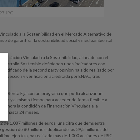
97.JPG
nculado a la Sostenibilidad en el Mercado Alternativo de
o de garantizar la sostenibilidad social y medioambiental
anciación Vinculada a la Sostenibilidad, alineado con el
 Desarrollo Sostenible definiendo unos indicadores con
 certificado de la second party opinion ha sido realizado por
inspección y verificación acreditada por ENAC, tras
de Renta Fija con un programa que podía alcanzar un
ación y al mismo tiempo para acceder de forma flexible a
o ahora la condición de Financiación Vinculada a la
s de hasta 24 meses.
22 de 1.087 millones de euros, una cifra que demuestra
estión de 80 millones, duplicando los 39,5 millones del
timo ejercicio, ha realizado más de 1.000 acciones de RSC