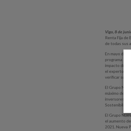
Vigo, 8 de jun
Renta Fija de 
de todas sus a
En mayo de 202
programa de so
impacto direct
el experto ind
verificar su al
El Grupo Nuev
máximo de sald
inversores pro
Sostenibilida
El Grupo Nueva
el aumento de 
2021. Nueva P