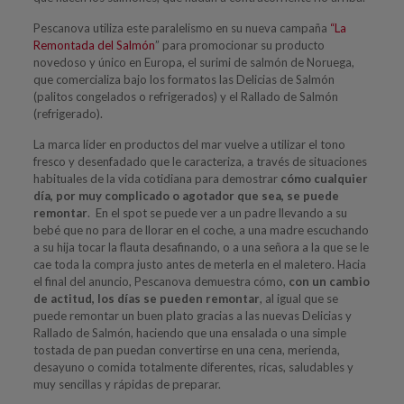
Pescanova utiliza este paralelismo en su nueva campaña
“La
Remontada del Salmón
” para promocionar su producto
novedoso y único en Europa, el surimi de salmón de Noruega,
que comercializa bajo los formatos las Delicias de Salmón
(palitos congelados o refrigerados) y el Rallado de Salmón
(refrigerado).
La marca líder en productos del mar vuelve a utilizar el tono
fresco y desenfadado que le caracteriza, a través de situaciones
habituales de la vida cotidiana para demostrar
cómo cualquier
día, por muy complicado o agotador que sea, se puede
remontar
. En el spot se puede ver a un padre llevando a su
bebé que no para de llorar en el coche, a una madre escuchando
a su hija tocar la flauta desafinando, o a una señora a la que se le
cae toda la compra justo antes de meterla en el maletero. Hacia
el final del anuncio, Pescanova demuestra cómo,
con un cambio
de actitud, los días se pueden remontar
, al igual que se
puede remontar un buen plato gracias a las nuevas Delicias y
Rallado de Salmón, haciendo que una ensalada o una simple
tostada de pan puedan convertirse en una cena, merienda,
desayuno o comida totalmente diferentes, ricas, saludables y
muy sencillas y rápidas de preparar.