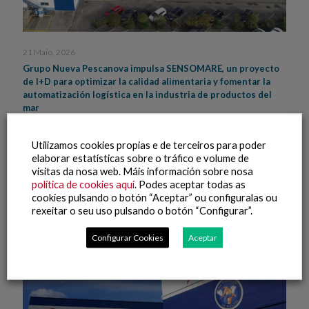
21 Maio, 2026
Grupo Nueva Pescanova impulsa SENSOMARE, un proyecto
de I+D para optimizar la calidad alimentaria y fomentar la
automatización logística en la industria de productos del
mar
Leer máis
Utilizamos cookies propias e de terceiros para poder
elaborar estatísticas sobre o tráfico e volume de
visitas da nosa web. Máis información sobre nosa
política de cookies aquí
. Podes aceptar todas as
cookies pulsando o botón “Aceptar” ou configuralas ou
rexeitar o seu uso pulsando o botón “Configurar”.
Configurar Cookies
Aceptar