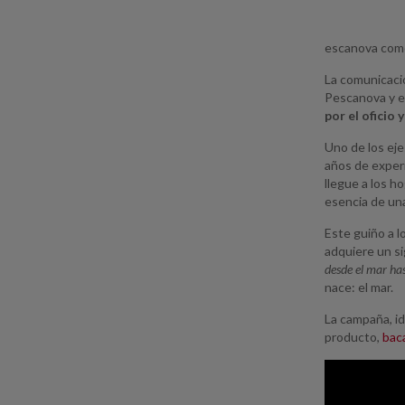
escanova como 
La comunicació
Pescanova y en
por el oficio 
Uno de los eje
años de experi
llegue a los h
esencia de una
Este guiño a l
adquiere un si
desde el mar ha
nace: el mar.
La campaña, id
producto,
bac