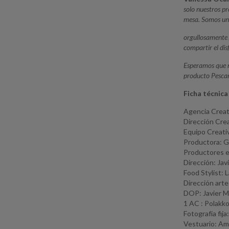
solo nuestros pr
mesa. Somos u
orgullosamente g
compartir el dis
Esperamos que n
producto Pesca
Ficha técnica
Agencia Creat
Dirección Cre
Equipo Creativ
Productora: G
Productores ej
Dirección: Jav
Food Stylist: 
Dirección arte
DOP: Javier M
1 AC : Polakk
Fotografía fija
Vestuario: Am