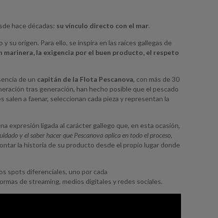
desde hace décadas:
su vínculo directo con el mar
.
y su origen. Para ello, se inspira en las raíces gallegas de
n marinera, la exigencia por el buen producto, el respeto
esencia de un
capitán de la Flota Pescanova
, con más de 30
eneración tras generación, han hecho posible que el pescado
es salen a faenar, seleccionan cada pieza y representan la
una expresión ligada al carácter gallego que, en esta ocasión,
cuidado y el saber hacer que Pescanova aplica en todo el proceso,
ontar la historia de su producto desde el propio lugar donde
os spots diferenciales, uno por cada
formas de streaming, medios digitales y redes sociales.