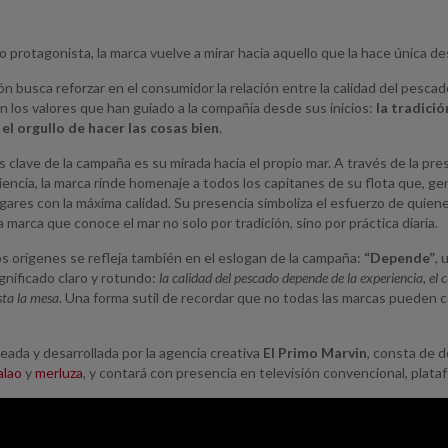
protagonista, la marca vuelve a mirar hacia aquello que la hace única 
n busca reforzar en el consumidor la relación entre la calidad del pescado 
 los valores que han guiado a la compañía desde sus inicios:
la tradició
y el orgullo de hacer las cosas bien
.
s clave de la campaña es su mirada hacia el propio mar. A través de la pr
encia, la marca rinde homenaje a todos los capitanes de su flota que, g
ogares con la máxima calidad. Su presencia simboliza el esfuerzo de quien
 marca que conoce el mar no solo por tradición, sino por práctica diaria.
os orígenes se refleja también en el eslogan de la campaña:
“Depende”
, 
gnificado claro y rotundo:
la calidad del pescado depende de la experiencia, el 
sta la mesa
. Una forma sutil de recordar que no todas las marcas pueden c
eada y desarrollada por la agencia creativa
El Primo Marvin
, consta de d
alao
y
merluza
, y contará con presencia en televisión convencional, plata