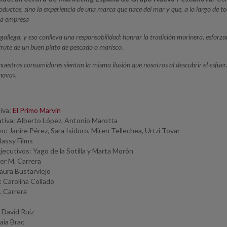
oductos, sino la experiencia de una marca que nace del mar y que, a lo largo de to
na empresa
allega, y eso conlleva una responsabilidad: honrar la tradición marinera, esforzars
frute de un buen plato de pescado o marisco.
uestros consumidores sientan la misma ilusión que nosotros al descubrir el esfuer
nova».
iva:
El Primo Marvin
ativa: Alberto López, Antonio Marotta
o: Janire Pérez, Sara Isidoro, Miren Tellechea, Urtzi Tovar
lassy Films
ecutivos: Yago de la Sotilla y Marta Morón
ier M. Carrera
Laura Bustarviejo
: Carolina Collado
. Carrera
o
: David Ruiz
aia Brac