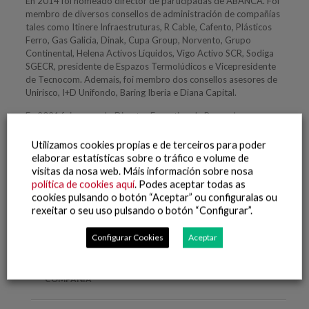
En 2014 foi nomeado director de participadas de ABANCA. Foi
membro de diversos consellos de administración de compañías
tales como Itinere Infraestruturas, R Cable, Cafento, Plásticos
Ferro, Gas Galicia, Dinak, Cupa Group, Norvento, Grupo
Continental, Helena Activos Líquidos, Vigo Activo SCR, Sodiga
SGECR, presidente de Espazos Termolúdicos e Vicepresidente
de Tecnocom. Ademais, foi membro dos consellos asesores de
Unirisco, I+D Unifondo, Baring Iberia e Diana Capital.
En 2021 foi nomeado Director Executivo da Banca de
Investimento.
Utilizamos cookies propias e de terceiros para poder
Na actualidade representa a ABANCA nos consellos de Caser,
elaborar estatísticas sobre o tráfico e volume de
Sogevinus Fine Wines e Veralia Corporación de Produtoras de
visitas da nosa web. Máis información sobre nosa
Cinema e Televisión.
política de cookies aquí
. Podes aceptar todas as
cookies pulsando o botón “Aceptar” ou configuralas ou
rexeitar o seu uso pulsando o botón “Configurar”.
Configurar Cookies
Aceptar
COMPAÑÍA