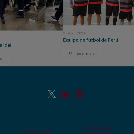
27 April, 2021
Equipo de fútbol de Perú
n Idai
Leer máis
s
POLÍTICA DE
AVISO LEGAL