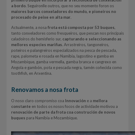
primeiro buque en incorporar a tecnoloxía de conxelación
a bordo
. Seguíronlle outros, que no seu momento foron os
maiores barcos conxeladores do mundo, e pioneiros no
procesado de peixe en alta mar
.
Actualmente, a nosa
frota está composta por 53 buques
,
tanto conxeladores como fresqueiros, que pescan nos principais
caladoiros do hemisferio sur,
capturando e seleccionando as
mellores especies mariñas
. Arrastreiros, tangoneiros,
poteiros e palangreiros especializados na pesca de pescada,
rape, palometa e rosada en Namibia, lagostino e gamba en
Mozambique, gamba vermella, gamba branca e cangrexo en
Angola e gambón, pota e pescada negra, tamén coñecida como
toothfish, en Arxentina.
Renovamos a nosa frota
O noso claro compromiso coa
Innovación
e a
mellora
constante
en todos os nosos focos de actividade motivou a
renovación de parte da frota coa construción de novos
buques
para Namibia e Mozambique.